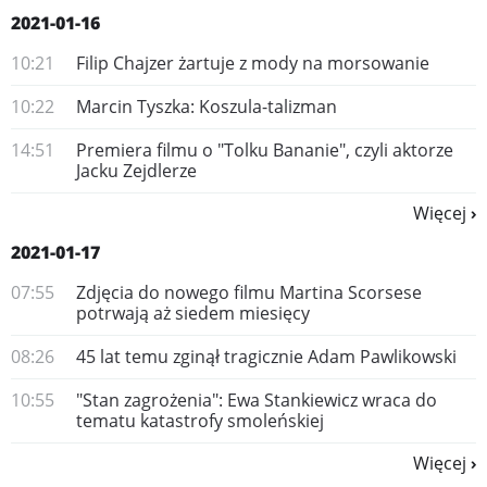
2021-01-16
10:21
Filip Chajzer żartuje z mody na morsowanie
10:22
​Marcin Tyszka: Koszula-talizman
14:51
​Premiera filmu o "Tolku Bananie", czyli aktorze
Jacku Zejdlerze
Więcej
2021-01-17
07:55
Zdjęcia do nowego filmu Martina Scorsese
potrwają aż siedem miesięcy
08:26
45 lat temu zginął tragicznie Adam Pawlikowski
10:55
"Stan zagrożenia": Ewa Stankiewicz wraca do
tematu katastrofy smoleńskiej
Więcej