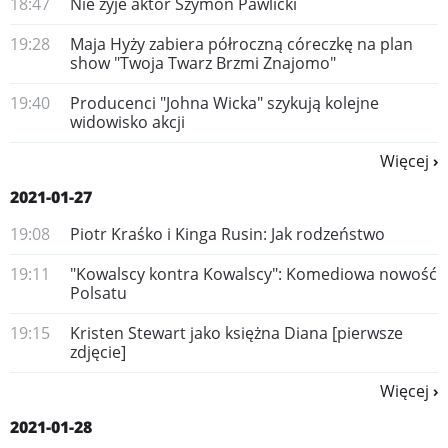
18:47
Nie żyje aktor Szymon Pawlicki
19:28
Maja Hyży zabiera półroczną córeczkę na plan
show "Twoja Twarz Brzmi Znajomo"
19:40
Producenci "Johna Wicka" szykują kolejne
widowisko akcji
Więcej
2021-01-27
19:08
Piotr Kraśko i Kinga Rusin: Jak rodzeństwo
19:11
​"Kowalscy kontra Kowalscy": Komediowa nowość
Polsatu
19:15
Kristen Stewart jako księżna Diana [pierwsze
zdjęcie]
Więcej
2021-01-28