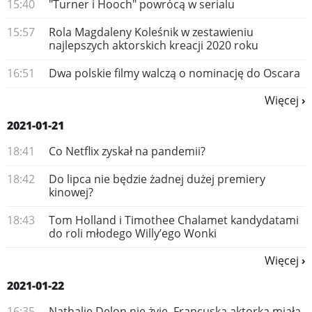
15:40
"Turner i Hooch" powrócą w serialu
15:57
Rola Magdaleny Koleśnik w zestawieniu
najlepszych aktorskich kreacji 2020 roku
16:51
Dwa polskie filmy walczą o nominację do Oscara
Więcej
2021-01-21
18:41
Co Netflix zyskał na pandemii?
18:42
Do lipca nie będzie żadnej dużej premiery
kinowej?
18:43
Tom Holland i Timothee Chalamet kandydatami
do roli młodego Willy’ego Wonki
Więcej
2021-01-22
16:35
Nathalie Delon nie żyje. Francuska aktorka miała