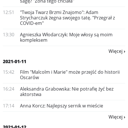
sagę? "Żona tego chciała"
12:51
"Twoja Twarz Brzmi Znajomo": Adam
Strycharczuk żegna swojego tatę. "Przegrał z
COVID-em"
13:30
Agnieszka Włodarczyk: Moje włosy są moim
kompleksem
Więcej
2021-01-11
15:42
Film "Malcolm i Marie" może przejść do historii
Oscarów
16:24
Aleksandra Grabowska: Nie potrafię żyć bez
aktorstwa
17:14
Anna Korcz: Najlepszy sernik w mieście
Więcej
2021-01-12