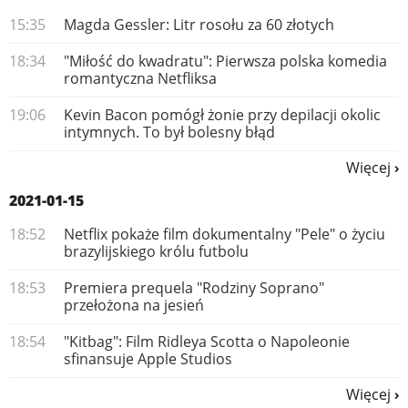
15:35
Magda Gessler: Litr rosołu za 60 złotych
18:34
"Miłość do kwadratu": Pierwsza polska komedia
romantyczna Netfliksa
19:06
Kevin Bacon pomógł żonie przy depilacji okolic
intymnych. To był bolesny błąd
Więcej
2021-01-15
18:52
Netflix pokaże film dokumentalny "Pele" o życiu
brazylijskiego królu futbolu
18:53
Premiera prequela "Rodziny Soprano"
przełożona na jesień
18:54
"Kitbag": Film Ridleya Scotta o Napoleonie
sfinansuje Apple Studios
Więcej