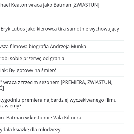
ichael Keaton wraca jako Batman [ZWIASTUN]
: Eryk Lubos jako kierowca tira samotnie wychowujący
rwsza filmowa biografia Andrzeja Munka
robi sobie przerwę od grania
iak: Był gotowy na śmierć
ja" wraca z trzecim sezonem [PREMIERA, ZWIASTUN,
Ć]
 tygodniu premiera najbardziej wyczekiwanego filmu
już wiemy?
on: Batman w kostiumie Vala Kilmera
wydała książkę dla młodzieży