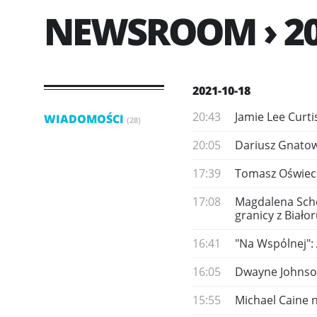
NEWSROOM › 20
2021-10-18
20:43
Jamie Lee Curti
WIADOMOŚCI
(28)
20:05
Dariusz Gnatow
17:39
Tomasz Oświeci
17:08
Magdalena Schej
granicy z Biało
16:41
"Na Wspólnej":
16:05
​Dwayne Johnso
15:55
Michael Caine 