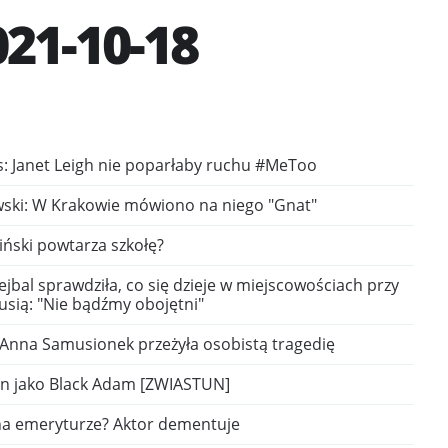
21-10-18
s: Janet Leigh nie poparłaby ruchu #MeToo
ski: W Krakowie mówiono na niego "Gnat"
ński powtarza szkołę?
bal sprawdziła, co się dzieje w miejscowościach przy
rusią: "Nie bądźmy obojętni"
 Anna Samusionek przeżyła osobistą tragedię
n jako Black Adam [ZWIASTUN]
na emeryturze? Aktor dementuje