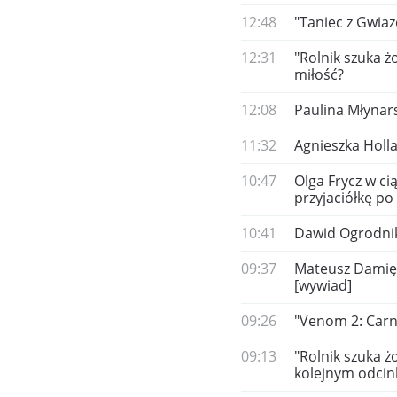
12:48
"Taniec z Gwiaz
12:31
"Rolnik szuka ż
miłość?
12:08
Paulina Młynar
11:32
Agnieszka Holl
10:47
Olga Frycz w ci
przyjaciółkę po
10:41
Dawid Ogrodnik 
09:37
Mateusz Damięck
[wywiad]
09:26
"Venom 2: Carn
09:13
"Rolnik szuka ż
kolejnym odcin