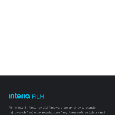
Film w Interii - filmy, nowości filmowe, premiery kinowe, recenzje
najnowszych filmów, jak również stare filmy. Aktualności ze świata kina i