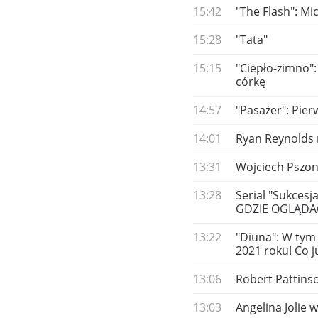
15:42
"The Flash": M
15:28
"Tata"
15:15
"Ciepło-zimno"
córkę
14:57
"Pasażer": Pie
14:01
​Ryan Reynolds 
13:31
Wojciech Pszon
13:28
Serial "Sukces
GDZIE OGLĄDA
13:22
"Diuna": W tym
2021 roku! Co 
13:06
Robert Pattins
13:03
Angelina Jolie 