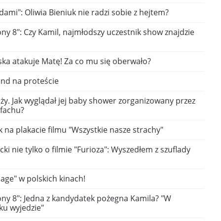
dami": Oliwia Bieniuk nie radzi sobie z hejtem?
ony 8": Czy Kamil, najmłodszy uczestnik show znajdzie
ska atakuje Matę! Za co mu się oberwało?
and na proteście
ąży. Jak wyglądał jej baby shower zorganizowany przez
 fachu?
na plakacie filmu "Wszystkie nasze strachy"
i nie tylko o filmie "Furioza": Wyszedłem z szuflady
age" w polskich kinach!
ony 8": Jedna z kandydatek pożegna Kamila? "W
ku wyjedzie"