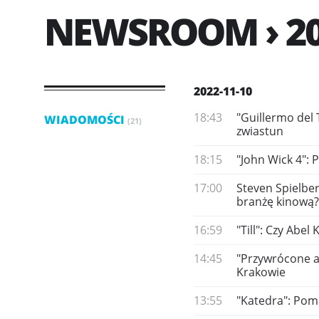
NEWSROOM › 20
2022-11-10
18:43
"Guillermo del 
WIADOMOŚCI
(21)
zwiastun
18:15
"John Wick 4": 
17:00
Steven Spielbe
branżę kinową?
16:59
"Till": Czy Ab
14:45
"Przywrócone ar
Krakowie
13:55
"Katedra": Poma