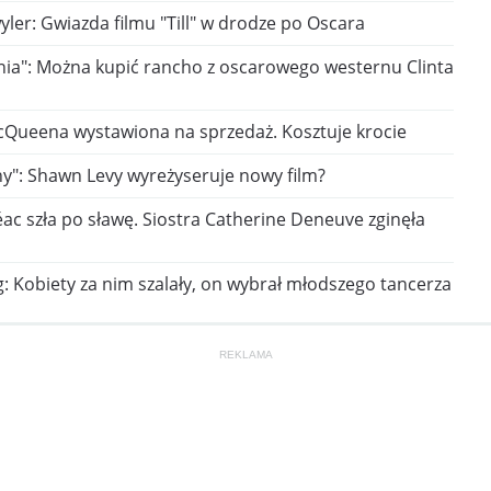
ler: Gwiazda filmu "Till" w drodze po Oscara
nia": Można kupić rancho z oscarowego westernu Clinta
McQueena wystawiona na sprzedaż. Kosztuje krocie
y": Shawn Levy wyreżyseruje nowy film?
ac szła po sławę. Siostra Catherine Deneuve zginęła
: Kobiety za nim szalały, on wybrał młodszego tancerza
REKLAMA