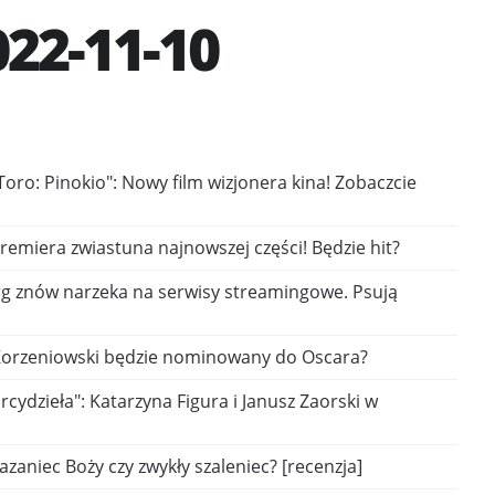
22-11-10
Toro: Pinokio": Nowy film wizjonera kina! Zobaczcie
Premiera zwiastuna najnowszej części! Będzie hit?
rg znów narzeka na serwisy streamingowe. Psują
el Korzeniowski będzie nominowany do Oscara?
cydzieła": Katarzyna Figura i Janusz Zaorski w
zaniec Boży czy zwykły szaleniec? [recenzja]