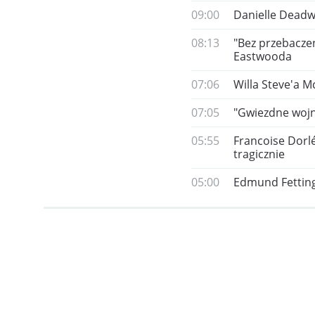
09:00
Danielle Deadwy
08:13
"Bez przebacze
Eastwooda
07:06
Willa Steve'a 
07:05
"Gwiezdne wojn
05:55
Francoise Dorlé
tragicznie
05:00
Edmund Fetting