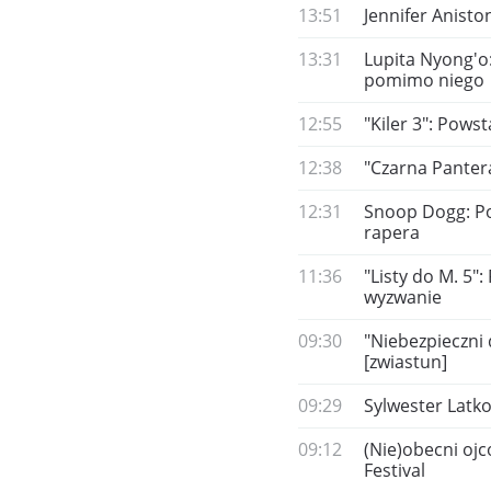
13:51
Jennifer Aniston
13:31
Lupita Nyong'o:
pomimo niego
12:55
"Kiler 3": Pows
12:38
"Czarna Pantera
12:31
Snoop Dogg: Pow
rapera
11:36
"Listy do M. 5"
wyzwanie
09:30
"Niebezpieczni 
[zwiastun]
09:29
Sylwester Latko
09:12
(Nie)obecni ojc
Festival