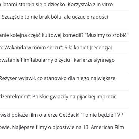
 latami starała się o dziecko. Korzystała z in vitro
 Szczęście to nie brak bólu, ale uczucie radości
tanie kolejna część kultowej komedii? "Musimy to zrobić"
: Wakanda w moim sercu": Siła kobiet [recenzja]
stanie film fabularny o życiu i karierze słynnego
: Reżyser wyjawił, co stanowiło dla niego największe
dżentelmeni": Polskie gwiazdy na pijackiej imprezie
wski pokaże film o aferze GetBack! "To nie będzie TVP"
owie. Najlepsze filmy o ojcostwie na 13. American Film