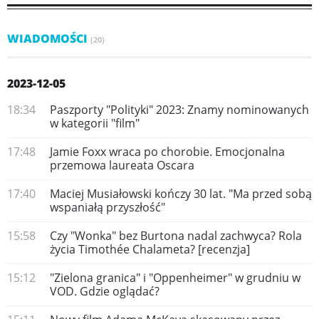
WIADOMOŚCI
(20)
2023-12-05
18:34
Paszporty "Polityki" 2023: Znamy nominowanych
w kategorii "film"
17:48
Jamie Foxx wraca po chorobie. Emocjonalna
przemowa laureata Oscara
17:40
Maciej Musiałowski kończy 30 lat. "Ma przed sobą
wspaniałą przyszłość"
15:58
Czy "Wonka" bez Burtona nadal zachwyca? Rola
życia Timothée Chalameta? [recenzja]
15:12
"Zielona granica" i "Oppenheimer" w grudniu w
VOD. Gdzie oglądać?