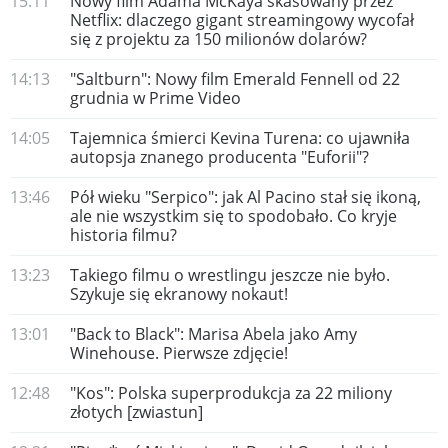
15:11
Nowy film Adama McKaya skasowany przez
Netflix: dlaczego gigant streamingowy wycofał
się z projektu za 150 milionów dolarów?
14:13
"Saltburn": Nowy film Emerald Fennell od 22
grudnia w Prime Video
14:05
Tajemnica śmierci Kevina Turena: co ujawniła
autopsja znanego producenta "Euforii"?
13:46
Pół wieku "Serpico": jak Al Pacino stał się ikoną,
ale nie wszystkim się to spodobało. Co kryje
historia filmu?
13:23
Takiego filmu o wrestlingu jeszcze nie było.
Szykuje się ekranowy nokaut!
13:01
"Back to Black": Marisa Abela jako Amy
Winehouse. Pierwsze zdjęcie!
12:48
"Kos": Polska superprodukcja za 22 miliony
złotych [zwiastun]