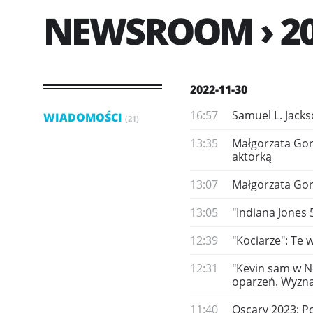
NEWSROOM › 20
2022-11-30
16:57
Samuel L. Jacks
WIADOMOŚCI
(21)
13:35
Małgorzata Goro
aktorką
13:07
Małgorzata Gor
13:05
"Indiana Jones 
12:39
"Kociarze": Te w
12:31
"Kevin sam w N
oparzeń. Wyzna
11:40
Oscary 2023: Po