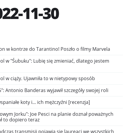
22-11-30
on w kontrze do Tarantino! Poszło o filmy Marvela
l w "Śubuku": Lubię się zmieniać, dlatego jestem
ol w ciąży. Ujawniła to w nietypowy sposób
5": Antonio Banderas wyjawił szczegóły swojej roli
spaniałe koty i... ich mężczyźni [recenzja]
owym Jorku": Joe Pesci na planie doznał poważnych
ł to dopiero teraz
dczas transmisji pojawią się laureaci we wszystkich