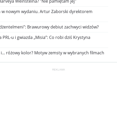
Harveya Weinsteina? "Nie pamiętam jej"
sta w nowym wydaniu. Artur Zaborski dyrektorem
 dżentelmeni": Brawurowy debiut zachwyci widzów?
 PRL-u i gwiazda „Misia”: Co robi dziś Krystyna
 i... różowy kolor? Motyw zemsty w wybranych filmach
REKLAMA