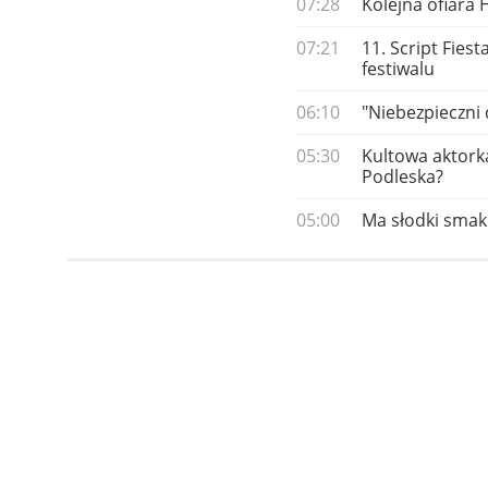
07:28
Kolejna ofiara 
07:21
11. Script Fie
festiwalu
06:10
"Niebezpieczni
05:30
Kultowa aktorka
Podleska?
05:00
Ma słodki smak