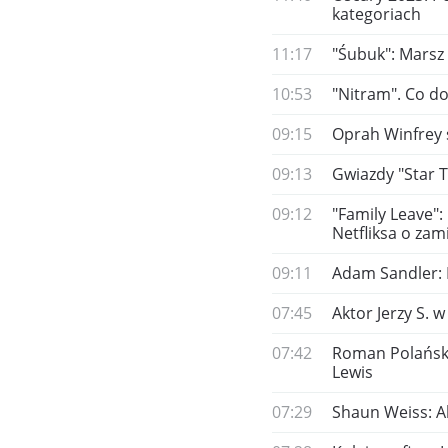
kategoriach
11:17
"Śubuk": Marsz
10:53
"Nitram". Co do
09:15
Oprah Winfrey
09:13
Gwiazdy "Star T
09:12
"Family Leave":
Netfliksa o zami
09:11
Adam Sandler: 
07:45
Aktor Jerzy S. w
07:42
Roman Polański 
Lewis
07:29
Shaun Weiss: Ak