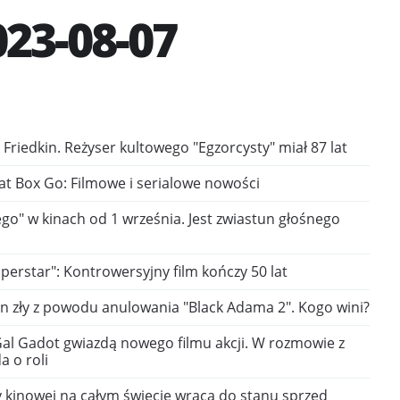
23-08-07
m Friedkin. Reżyser kultowego "Egzorcysty" miał 87 lat
at Box Go: Filmowe i serialowe nowości
ego" w kinach od 1 września. Jest zwiastun głośnego
uperstar": Kontrowersyjny film kończy 50 lat
 zły z powodu anulowania "Black Adama 2". Kogo wini?
Gal Gadot gwiazdą nowego filmu akcji. W rozmowie z
a o roli
y kinowej na całym świecie wraca do stanu sprzed