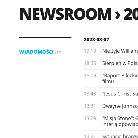
NEWSROOM › 20
2023-08-07
19:19
Nie żyje Willia
WIADOMOŚCI
(17)
18:35
Sierpień w Pols
15:09
"Raport Pilecki
filmu
13:43
"Jesus Christ S
13:31
Dwayne Johnson
13:29
"Misja Stone": 
Interią opowiad
13:21
Sytuacja branż