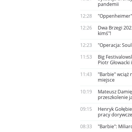
pandemii
12:28
"Oppenheimer": 
12:26
Dwa Brzegi 2023
kimś"!
12:23
"Operacja: Soulc
11:53
Big Festivalows
Piotr Głowacki i
11:43
"Barbie" wciąż 
miejsce
10:19
Mateusz Damięck
przeszkolenie j
09:15
Henryk Gołębiew
pracy dorywcze
08:33
"Barbie": Milia