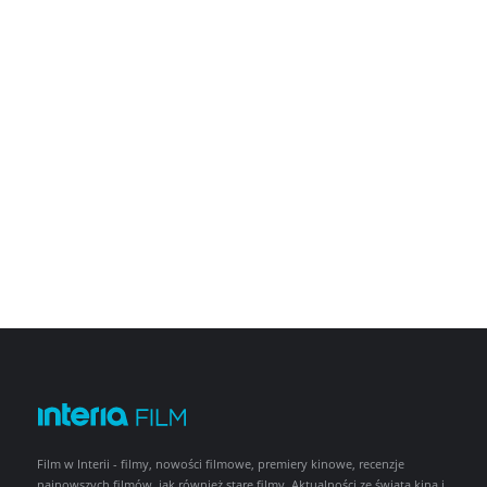
Film w Interii - filmy, nowości filmowe, premiery kinowe, recenzje
najnowszych filmów, jak również stare filmy. Aktualności ze świata kina i