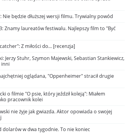
Nie będzie dłuższej wersji filmu. Trywialny powód
: Znamy laureatów festiwalu. Najlepszy film to "Być
atcher": Z miłości do... [recenzja]
ki: Jerzy Stuhr, Szymon Majewski, Sebastian Stankiewicz,
 inni
najchętniej oglądana, "Oppenheimer" stracił drugie
i o filmie "O psie, który jeździł koleją": Miałem
ako pracownik kolei
ski nie żyje jak gwiazda. Aktor opowiada o swojej
j
rd dolarów w dwa tygodnie. To nie koniec