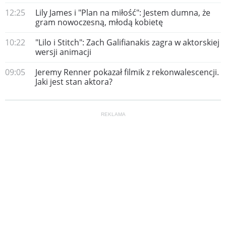
12:25
Lily James i "Plan na miłość": Jestem dumna, że
gram nowoczesną, młodą kobietę
10:22
"Lilo i Stitch": Zach Galifianakis zagra w aktorskiej
wersji animacji
09:05
Jeremy Renner pokazał filmik z rekonwalescencji.
Jaki jest stan aktora?
REKLAMA