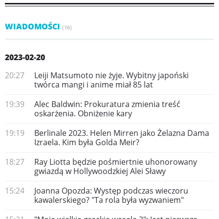
WIADOMOŚCI
(16)
2023-02-20
20:27
Leiji Matsumoto nie żyje. Wybitny japoński
twórca mangi i anime miał 85 lat
19:39
Alec Baldwin: Prokuratura zmienia treść
oskarżenia. Obniżenie kary
19:19
Berlinale 2023. Helen Mirren jako Żelazna Dama
Izraela. Kim była Golda Meir?
18:27
Ray Liotta będzie pośmiertnie uhonorowany
gwiazdą w Hollywoodzkiej Alei Sławy
15:24
Joanna Opozda: Występ podczas wieczoru
kawalerskiego? "Ta rola była wyzwaniem"