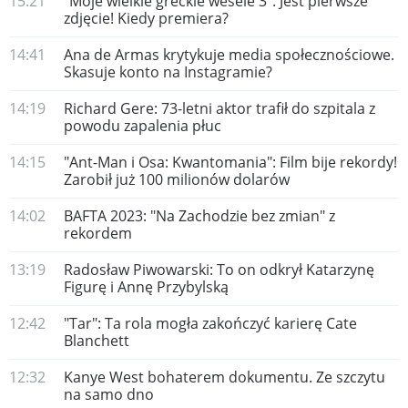
15:21
"Moje wielkie greckie wesele 3": Jest pierwsze
zdjęcie! Kiedy premiera?
14:41
Ana de Armas krytykuje media społecznościowe.
Skasuje konto na Instagramie?
14:19
Richard Gere: 73-letni aktor trafił do szpitala z
powodu zapalenia płuc
14:15
"Ant-Man i Osa: Kwantomania": Film bije rekordy!
Zarobił już 100 milionów dolarów
14:02
BAFTA 2023: "Na Zachodzie bez zmian" z
rekordem
13:19
Radosław Piwowarski: To on odkrył Katarzynę
Figurę i Annę Przybylską
12:42
"Tar": Ta rola mogła zakończyć karierę Cate
Blanchett
12:32
Kanye West bohaterem dokumentu. Ze szczytu
na samo dno