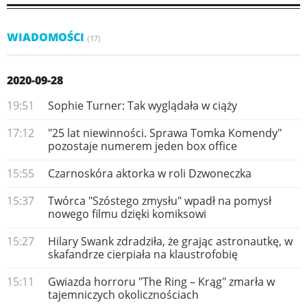
WIADOMOŚCI
(17)
2020-09-28
19:51
Sophie Turner: Tak wyglądała w ciąży
17:12
"25 lat niewinności. Sprawa Tomka Komendy"
pozostaje numerem jeden box office
15:55
Czarnoskóra aktorka w roli Dzwoneczka
15:37
Twórca "Szóstego zmysłu" wpadł na pomysł
nowego filmu dzięki komiksowi
15:27
Hilary Swank zdradziła, że grając astronautkę, w
skafandrze cierpiała na klaustrofobię
15:11
Gwiazda horroru "The Ring – Krąg" zmarła w
tajemniczych okolicznościach