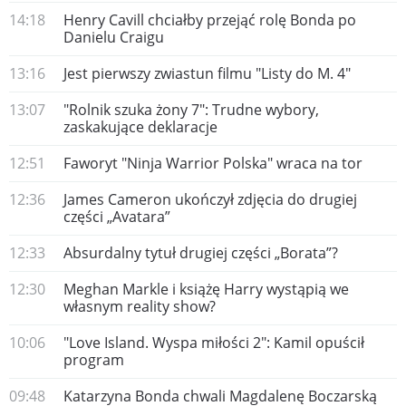
14:18
Henry Cavill chciałby przejąć rolę Bonda po
Danielu Craigu
13:16
Jest pierwszy zwiastun filmu "Listy do M. 4"
13:07
"Rolnik szuka żony 7": Trudne wybory,
zaskakujące deklaracje
12:51
Faworyt "Ninja Warrior Polska" wraca na tor
12:36
James Cameron ukończył zdjęcia do drugiej
części „Avatara”
12:33
Absurdalny tytuł drugiej części „Borata”?
12:30
Meghan Markle i książę Harry wystąpią we
własnym reality show?
10:06
"Love Island. Wyspa miłości 2": Kamil opuścił
program
09:48
Katarzyna Bonda chwali Magdalenę Boczarską