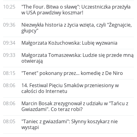
10:25
"The Four. Bitwa o sławę": Uczestniczka przeżyła
w USA prawdziwy koszmar!
09:36
Niezwykła historia z życia wzięta, czyli "Żegnajcie,
głupcy"
09:34
Małgorzata Kożuchowska: Lubię wyzwania
09:33
Małgorzata Tomaszewska: Ludzie się przede mną
otwierają
08:15
"Tenet" pokonany przez... komedię z De Niro
08:06
14. Festiwal Pięciu Smaków przeniesiony w
całości do Internetu
08:06
Marcin Bosak zrezygnował z udziału w "Tańcu z
Gwiazdami". Co teraz robi?
08:05
"Taniec z gwiazdami": Słynny koszykarz nie
wystąpi