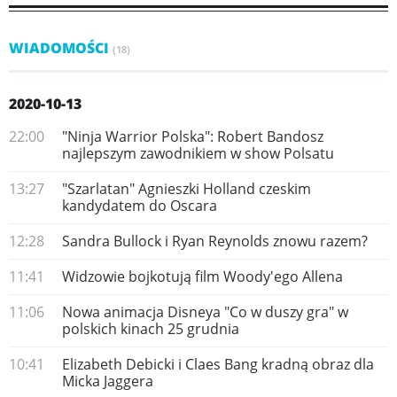
WIADOMOŚCI
(18)
2020-10-13
22:00
"Ninja Warrior Polska": Robert Bandosz
najlepszym zawodnikiem w show Polsatu
13:27
"Szarlatan" Agnieszki Holland czeskim
kandydatem do Oscara
12:28
​Sandra Bullock i Ryan Reynolds znowu razem?
11:41
Widzowie bojkotują film Woody'ego Allena
11:06
Nowa animacja Disneya "Co w duszy gra" w
polskich kinach 25 grudnia
10:41
Elizabeth Debicki i Claes Bang kradną obraz dla
Micka Jaggera