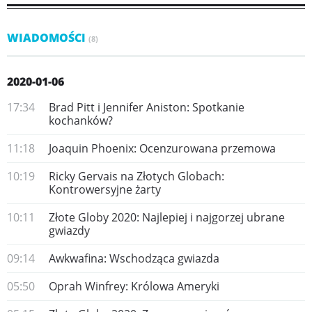
WIADOMOŚCI
(8)
2020-01-06
17:34
Brad Pitt i Jennifer Aniston: Spotkanie
kochanków?
11:18
Joaquin Phoenix: Ocenzurowana przemowa
10:19
Ricky Gervais na Złotych Globach:
Kontrowersyjne żarty
10:11
Złote Globy 2020: Najlepiej i najgorzej ubrane
gwiazdy
09:14
Awkwafina: Wschodząca gwiazda
05:50
Oprah Winfrey: Królowa Ameryki