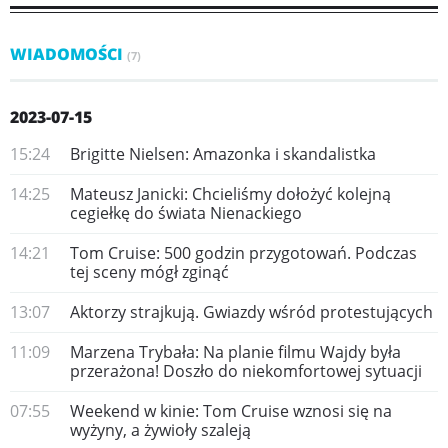
WIADOMOŚCI
(7)
2023-07-15
15:24
Brigitte Nielsen: Amazonka i skandalistka
14:25
Mateusz Janicki: Chcieliśmy dołożyć kolejną
cegiełkę do świata Nienackiego
14:21
Tom Cruise: 500 godzin przygotowań. Podczas
tej sceny mógł zginąć
13:07
Aktorzy strajkują. Gwiazdy wśród protestujących
11:09
Marzena Trybała: Na planie filmu Wajdy była
przerażona! Doszło do niekomfortowej sytuacji
07:55
Weekend w kinie: Tom Cruise wznosi się na
wyżyny, a żywioły szaleją