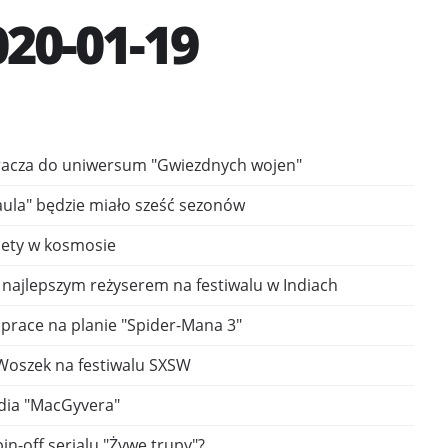
20-01-19
wkracza do uniwersum "Gwiezdnych wojen"
ula" będzie miało sześć sezonów
iety w kosmosie
 najlepszym reżyserem na festiwalu w Indiach
ą prace na planie "Spider-Mana 3"
 Woszek na festiwalu SXSW
dia "MacGyvera"
pin-off serialu "Żywe trupy"?