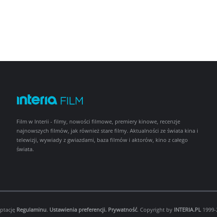
Film w Interii - filmy, nowości filmowe, premiery kinowe, recenzje
najnowszych filmów, jak również stare filmy. Aktualności ze świata kina i
telewizji, wywiady z gwiazdami, baza filmów i aktorów, kino z całego
świata.
eptację
Regulaminu
.
Ustawienia preferencji.
Prywatność
. Copyright by
INTERIA.PL
1999-2