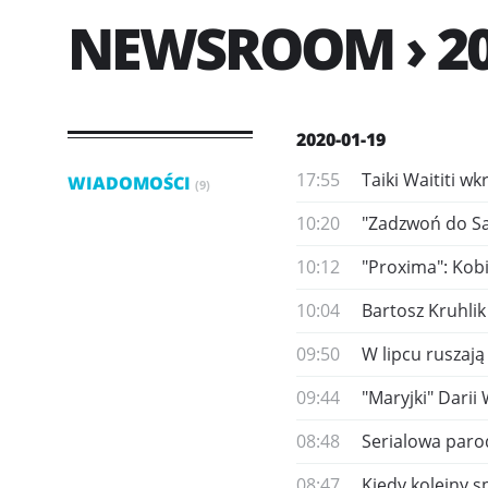
NEWSROOM › 20
2020-01-19
17:55
Taiki Waititi 
WIADOMOŚCI
(9)
10:20
"Zadzwoń do Sa
10:12
"Proxima": ​Kob
10:04
Bartosz Kruhlik
09:50
​W lipcu ruszaj
09:44
"Maryjki" Darii
08:48
Serialowa paro
08:47
Kiedy kolejny s