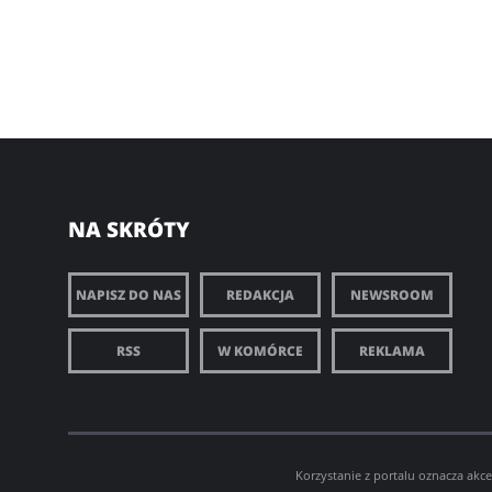
NA SKRÓTY
NAPISZ DO NAS
REDAKCJA
NEWSROOM
RSS
W KOMÓRCE
REKLAMA
Korzystanie z portalu oznacza akc