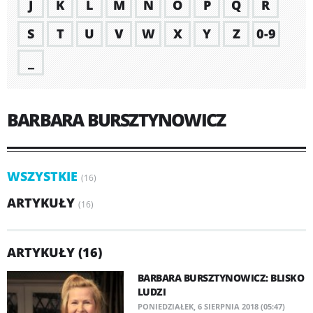
J
K
L
M
N
O
P
Q
R
S
T
U
V
W
X
Y
Z
0-9
_
BARBARA BURSZTYNOWICZ
WSZYSTKIE
(16)
ARTYKUŁY
(16)
ARTYKUŁY (16)
BARBARA BURSZTYNOWICZ: BLISKO
LUDZI
PONIEDZIAŁEK, 6 SIERPNIA 2018 (05:47)