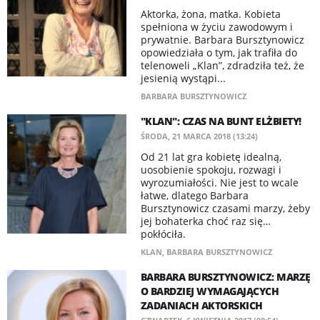
Aktorka, żona, matka. Kobieta
spełniona w życiu zawodowym i
prywatnie. Barbara Bursztynowicz
opowiedziała o tym, jak trafiła do
telenoweli „Klan”, zdradziła też, że
jesienią wystąpi...
BARBARA BURSZTYNOWICZ
"KLAN": CZAS NA BUNT ELŻBIETY!
ŚRODA, 21 MARCA 2018 (13:24)
Od 21 lat gra kobietę idealną,
uosobienie spokoju, rozwagi i
wyrozumiałości. Nie jest to wcale
łatwe, dlatego Barbara
Bursztynowicz czasami marzy, żeby
jej bohaterka choć raz się…
pokłóciła.
KLAN
,
BARBARA BURSZTYNOWICZ
BARBARA BURSZTYNOWICZ: MARZĘ
O BARDZIEJ WYMAGAJĄCYCH
ZADANIACH AKTORSKICH