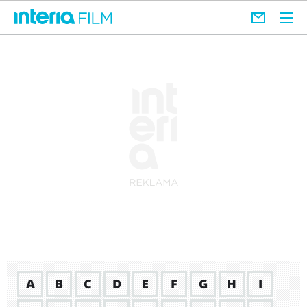
A
B
C
D
E
F
G
H
I