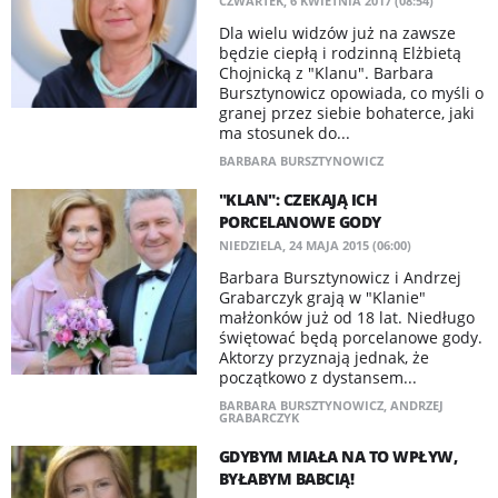
CZWARTEK, 6 KWIETNIA 2017 (08:54)
Dla wielu widzów już na zawsze
będzie ciepłą i rodzinną Elżbietą
Chojnicką z "Klanu". Barbara
Bursztynowicz opowiada, co myśli o
granej przez siebie bohaterce, jaki
ma stosunek do...
BARBARA BURSZTYNOWICZ
"KLAN": CZEKAJĄ ICH
PORCELANOWE GODY
NIEDZIELA, 24 MAJA 2015 (06:00)
Barbara Bursztynowicz i Andrzej
Grabarczyk grają w "Klanie"
małżonków już od 18 lat. Niedługo
świętować będą porcelanowe gody.
Aktorzy przyznają jednak, że
początkowo z dystansem...
BARBARA BURSZTYNOWICZ
,
ANDRZEJ
GRABARCZYK
GDYBYM MIAŁA NA TO WPŁYW,
BYŁABYM BABCIĄ!