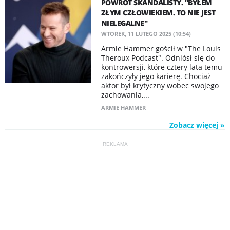
POWRÓT SKANDALISTY. "BYŁEM
ZŁYM CZŁOWIEKIEM. TO NIE JEST
NIELEGALNE"
WTOREK, 11 LUTEGO 2025 (10:54)
Armie Hammer gościł w "The Louis
Theroux Podcast". Odniósł się do
kontrowersji, które cztery lata temu
zakończyły jego karierę. Chociaż
aktor był krytyczny wobec swojego
zachowania,...
ARMIE HAMMER
Zobacz więcej »
REKLAMA