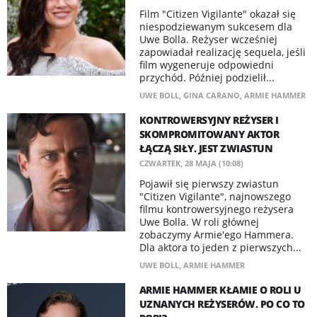
Film "Citizen Vigilante" okazał się
niespodziewanym sukcesem dla
Uwe Bolla. Reżyser wcześniej
zapowiadał realizację sequela, jeśli
film wygeneruje odpowiedni
przychód. Później podzielił...
UWE BOLL
,
GINA CARANO
,
ARMIE HAMMER
KONTROWERSYJNY REŻYSER I
SKOMPROMITOWANY AKTOR
ŁĄCZĄ SIŁY. JEST ZWIASTUN
CZWARTEK, 28 MAJA (10:08)
Pojawił się pierwszy zwiastun
"Citizen Vigilante", najnowszego
filmu kontrowersyjnego reżysera
Uwe Bolla. W roli głównej
zobaczymy Armie'ego Hammera.
Dla aktora to jeden z pierwszych...
UWE BOLL
,
ARMIE HAMMER
ARMIE HAMMER KŁAMIE O ROLI U
UZNANYCH REŻYSERÓW. PO CO TO