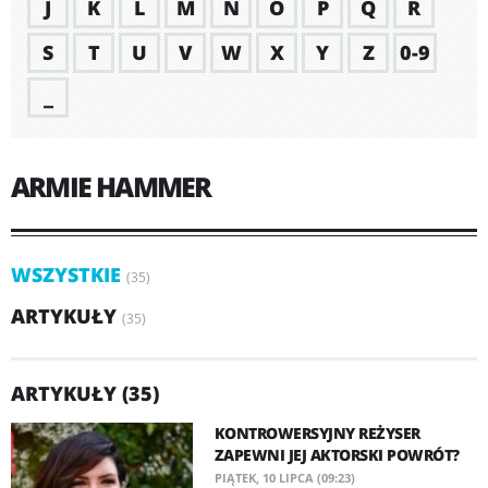
J
K
L
M
N
O
P
Q
R
S
T
U
V
W
X
Y
Z
0-9
_
ARMIE HAMMER
WSZYSTKIE
(35)
ARTYKUŁY
(35)
ARTYKUŁY (35)
KONTROWERSYJNY REŻYSER
ZAPEWNI JEJ AKTORSKI POWRÓT?
PIĄTEK, 10 LIPCA (09:23)