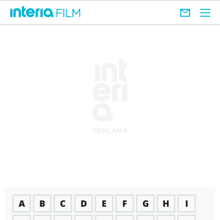
A
B
C
D
E
F
G
H
I