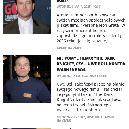
ROBI?
WTOREK, 6 MAJA 2025 (10:36)
Armie Hammer opublikował w
swoich mediach społecznościowych
plakat filmu "Persona Non Grata" w
reżyserii braci Safdie oraz
zapowiedź jego premiery jesienią
2026 roku. Jak się okazuje,...
ARMIE HAMMER
NIE POMYL FILMU! "THE DARK
KNIGHT", CZYLI UWE BOLL KONTRA
WARNER BROS.
WTOREK, 18 LUTEGO 2025 (10:10)
Uwe Boll zakończył prace na planie
swojego nowego filmu. Traf chciał,
że jego tytuł brzmi "The Dark
Knight", identycznie jak środkowa
odsłona trylogii "Mrocznego
Rycerza" Christophera...
MROCZNY RYCERZ
,
UWE BOLL
,
ARMIE
HAMMER