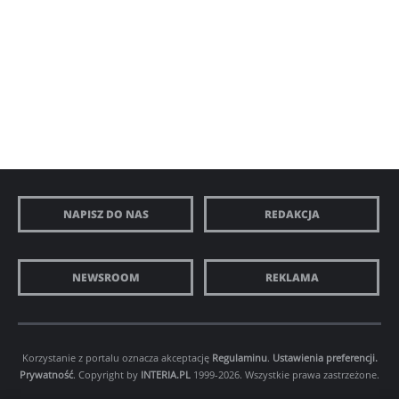
NAPISZ DO NAS
REDAKCJA
NEWSROOM
REKLAMA
Korzystanie z portalu oznacza akceptację
Regulaminu
.
Ustawienia preferencji.
Prywatność
. Copyright by
INTERIA.PL
1999-2026. Wszystkie prawa zastrzeżone.