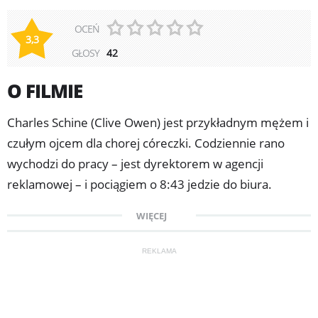
OCEŃ
3,3
GŁOSY
42
O FILMIE
Charles Schine (Clive Owen) jest przykładnym mężem i
czułym ojcem dla chorej córeczki. Codziennie rano
wychodzi do pracy – jest dyrektorem w agencji
reklamowej – i pociągiem o 8:43 jedzie do biura.
Któregoś dnia spóźnia się jednak i nieoczekiwanie
WIĘCEJ
poznaje Lucindę Harris (Jennifer Aniston), piękną
mężatkę, która najpierw kupuje mu bilet, a potem
REKLAMA
szepcze do ucha, że jest najseksowniejszym facetem,
jakiego kiedykolwiek spotkała. Który mężczyzna
oparłby się pokusie? Krótkie rozmowy w porze lunchu