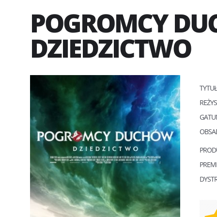
POGROMCY DU
DZIEDZICTWO
TYTU
REŻY
GATU
OBSA
PROD
PREM
DYST