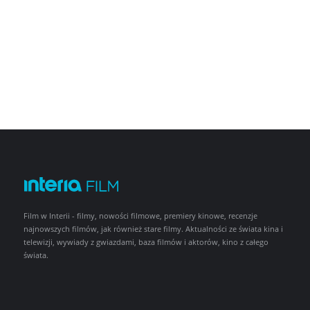
Film w Interii - filmy, nowości filmowe, premiery kinowe, recenzje
najnowszych filmów, jak również stare filmy. Aktualności ze świata kina i
telewizji, wywiady z gwiazdami, baza filmów i aktorów, kino z całego
świata.