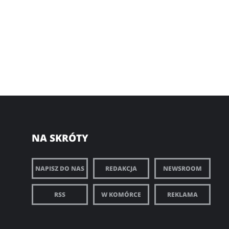
NA SKRÓTY
NAPISZ DO NAS
REDAKCJA
NEWSROOM
RSS
W KOMÓRCE
REKLAMA