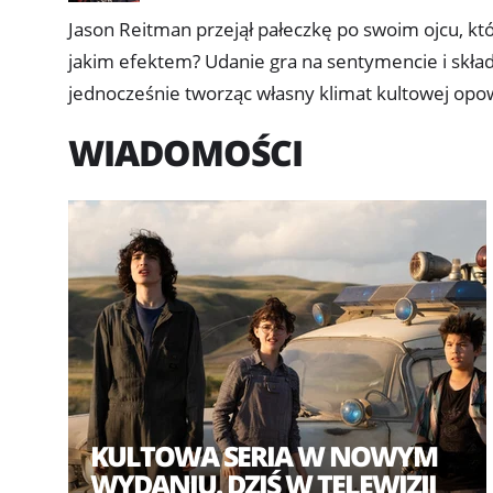
Jason Reitman przejął pałeczkę po swoim ojcu, kt
jakim efektem? Udanie gra na sentymencie i skła
jednocześnie tworząc własny klimat kultowej opo
WIADOMOŚCI
KULTOWA SERIA W NOWYM
WYDANIU. DZIŚ W TELEWIZJI