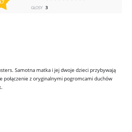
3,7
GŁOSY
3
ters. Samotna matka i jej dwoje dzieci przybywają
ze połączenie z oryginalnymi pogromcami duchów
k.