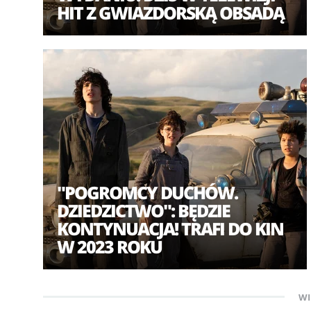
HIT Z GWIAZDORSKĄ OBSADĄ
"POGROMCY DUCHÓW.
DZIEDZICTWO": BĘDZIE
KONTYNUACJA! TRAFI DO KIN
W 2023 ROKU
WI