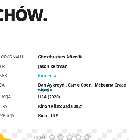
CHÓW.
Ł ORYGINAŁU
Ghostbusters Afterlife
SER
Jason Reitman
NEK
komedia
DA
Dan Aykroyd
,
Carrie Coon
,
Mckenna Grace
więcej
UKCJA
USA (2020)
IERY
Kino 19 listopada 2021
RYBUCJA
Kino - UIP
OCEŃ