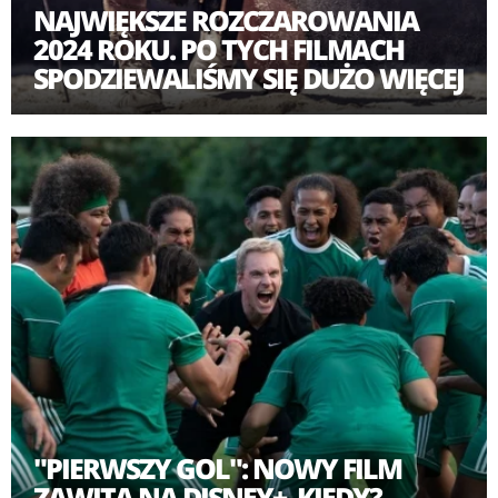
NAJWIĘKSZE ROZCZAROWANIA
2024 ROKU. PO TYCH FILMACH
SPODZIEWALIŚMY SIĘ DUŻO WIĘCEJ
"PIERWSZY GOL": NOWY FILM
ZAWITA NA DISNEY+. KIEDY?