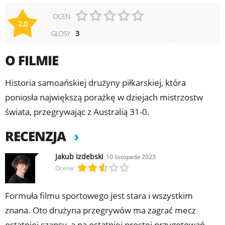
OCEŃ
2,0
GŁOSY
3
O FILMIE
Historia samoańskiej drużyny piłkarskiej, która
poniosła największą porażkę w dziejach mistrzostw
świata, przegrywając z Australią 31-0.
RECENZJA
Jakub Izdebski
10 listopada 2023
Ocena:
Formuła filmu sportowego jest stara i wszystkim
znana. Oto drużyna przegrywów ma zagrać mecz
ostatniej szansy, a na ostatniej prostej przygotowań