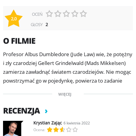
OCEŃ
2,0
GŁOSY
2
O FILMIE
Profesor Albus Dumbledore (Jude Law) wie, że potężny
i zły czarodziej Gellert Grindelwald (Mads Mikkelsen)
zamierza zawładnąć światem czarodziejów. Nie mogąc
powstrzymać go w pojedynkę, powierza to zadanie
magizoologowi Newtowi Skamanderowi (Eddie
WIĘCEJ
Redmayne). Staje on na czele nieustraszonej drużyny,
złożonej z czarodziejów, czarodziejek i jednego
RECENZJA
dzielnego mugolskiego piekarza. W niebezpiecznej
Krystian Zając
6 kwietnia 2022
misji natkną się oni na znane już i nowe zwierzęta oraz
Ocena:
staną do walki z coraz liczniejszymi zastępami