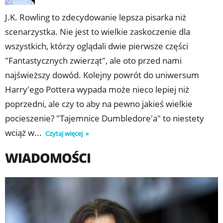
zwolenników Grindelwalda. Ale jak długo Dumbledore
J.K. Rowling to zdecydowanie lepsza pisarka niż
będzie trzymał się z boku, skoro stawka jest tak wielka?
scenarzystka. Nie jest to wielkie zaskoczenie dla
wszystkich, którzy oglądali dwie pierwsze części
"Fantastycznych zwierząt", ale oto przed nami
najświeższy dowód. Kolejny powrót do uniwersum
Harry'ego Pottera wypada może nieco lepiej niż
poprzedni, ale czy to aby na pewno jakieś wielkie
pocieszenie? "Tajemnice Dumbledore'a" to niestety
wciąż w...
Czytaj więcej
WIADOMOŚCI