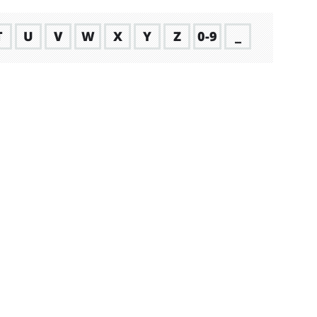
T
U
V
W
X
Y
Z
0-9
_