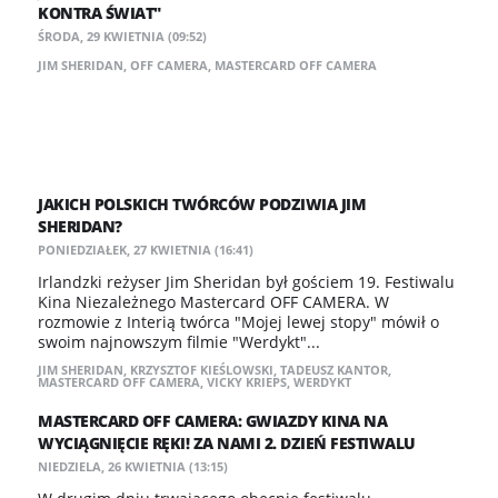
KONTRA ŚWIAT"
ŚRODA, 29 KWIETNIA (09:52)
JIM SHERIDAN
,
OFF CAMERA
,
MASTERCARD OFF CAMERA
JAKICH POLSKICH TWÓRCÓW PODZIWIA JIM
SHERIDAN?
PONIEDZIAŁEK, 27 KWIETNIA (16:41)
Irlandzki reżyser Jim Sheridan był gościem 19. Festiwalu
Kina Niezależnego Mastercard OFF CAMERA. W
rozmowie z Interią twórca "Mojej lewej stopy" mówił o
swoim najnowszym filmie "Werdykt"...
JIM SHERIDAN
,
KRZYSZTOF KIEŚLOWSKI
,
TADEUSZ KANTOR
,
MASTERCARD OFF CAMERA
,
VICKY KRIEPS
,
WERDYKT
MASTERCARD OFF CAMERA: GWIAZDY KINA NA
WYCIĄGNIĘCIE RĘKI! ZA NAMI 2. DZIEŃ FESTIWALU
NIEDZIELA, 26 KWIETNIA (13:15)