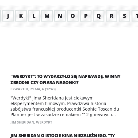
J
K
L
M
N
O
P
Q
R
S
"WERDYKT": TO WYDARZYŁO SIĘ NAPRAWDĘ. WINNY
ZBRODNI CZY OFIARA NAGONKI?
CZWARTEK, 21 MAJA (12:43)
"Werdykt" Jima Sheridana jest ciekawym
eksperymentem filmowym. Prawdziwa historia
zabójstwa francuskiej producentki Sophie Toscan du
Plantier jest w zasadzie remakiem "12 gniewnych...
JIM SHERIDAN
,
WERDYKT
JIM SHERIDAN O ISTOCIE KINA NIEZALEŻNEGO. "TY