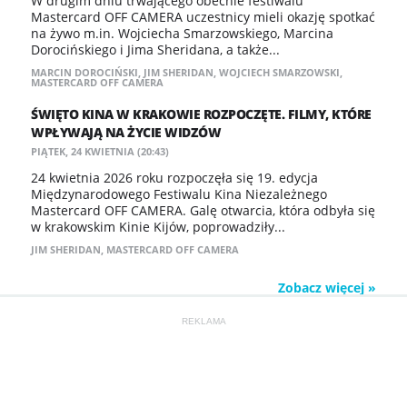
W drugim dniu trwającego obecnie festiwalu
Mastercard OFF CAMERA uczestnicy mieli okazję spotkać
na żywo m.in. Wojciecha Smarzowskiego, Marcina
Dorocińskiego i Jima Sheridana, a także...
MARCIN DOROCIŃSKI
,
JIM SHERIDAN
,
WOJCIECH SMARZOWSKI
,
MASTERCARD OFF CAMERA
ŚWIĘTO KINA W KRAKOWIE ROZPOCZĘTE. FILMY, KTÓRE
WPŁYWAJĄ NA ŻYCIE WIDZÓW
PIĄTEK, 24 KWIETNIA (20:43)
24 kwietnia 2026 roku rozpoczęła się 19. edycja
Międzynarodowego Festiwalu Kina Niezależnego
Mastercard OFF CAMERA. Galę otwarcia, która odbyła się
w krakowskim Kinie Kijów, poprowadziły...
JIM SHERIDAN
,
MASTERCARD OFF CAMERA
Zobacz więcej »
REKLAMA