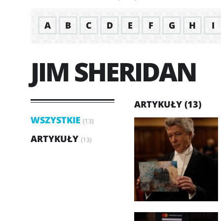
A
B
C
D
E
F
G
H
I
JIM SHERIDAN
ARTYKUŁY (13)
WSZYSTKIE
(13)
ARTYKUŁY
(13)