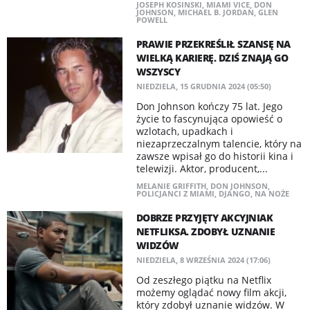
JOSEPH KOSINSKI
,
MIAMI VICE
,
DON
JOHNSON
,
MICHAEL B. JORDAN
,
GLEN
POWELL
PRAWIE PRZEKREŚLIŁ SZANSĘ NA
WIELKĄ KARIERĘ. DZIŚ ZNAJĄ GO
WSZYSCY
NIEDZIELA, 15 GRUDNIA 2024 (05:50)
Don Johnson kończy 75 lat. Jego
życie to fascynująca opowieść o
wzlotach, upadkach i
niezaprzeczalnym talencie, który na
zawsze wpisał go do historii kina i
telewizji. Aktor, producent,...
MELANIE GRIFFITH
,
DON JOHNSON
,
POLICJANCI Z MIAMI
,
DJANGO
,
NA NOŻE
DOBRZE PRZYJĘTY AKCYJNIAK
NETFLIKSA. ZDOBYŁ UZNANIE
WIDZÓW
NIEDZIELA, 8 WRZEŚNIA 2024 (17:06)
Od zeszłego piątku na Netflix
możemy oglądać nowy film akcji,
który zdobył uznanie widzów. W