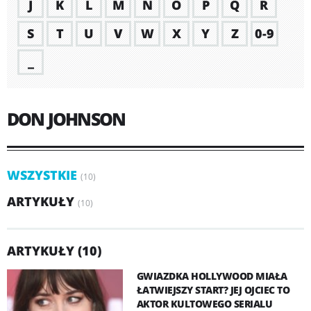
J
K
L
M
N
O
P
Q
R
S
T
U
V
W
X
Y
Z
0-9
_
DON JOHNSON
WSZYSTKIE
(10)
ARTYKUŁY
(10)
ARTYKUŁY (10)
GWIAZDKA HOLLYWOOD MIAŁA
ŁATWIEJSZY START? JEJ OJCIEC TO
AKTOR KULTOWEGO SERIALU