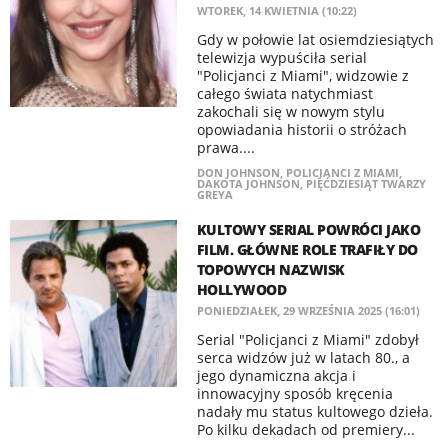
WTOREK, 14 KWIETNIA (10:22)
Gdy w połowie lat osiemdziesiątych
telewizja wypuściła serial
"Policjanci z Miami", widzowie z
całego świata natychmiast
zakochali się w nowym stylu
opowiadania historii o stróżach
prawa....
DON JOHNSON
,
POLICJANCI Z MIAMI
,
DAKOTA JOHNSON
,
PIĘĆDZIESIĄT TWARZY
GREYA
KULTOWY SERIAL POWRÓCI JAKO
FILM. GŁÓWNE ROLE TRAFIŁY DO
TOPOWYCH NAZWISK
HOLLYWOOD
PONIEDZIAŁEK, 29 WRZEŚNIA 2025 (16:01)
Serial "Policjanci z Miami" zdobył
serca widzów już w latach 80., a
jego dynamiczna akcja i
innowacyjny sposób kręcenia
nadały mu status kultowego dzieła.
Po kilku dekadach od premiery...