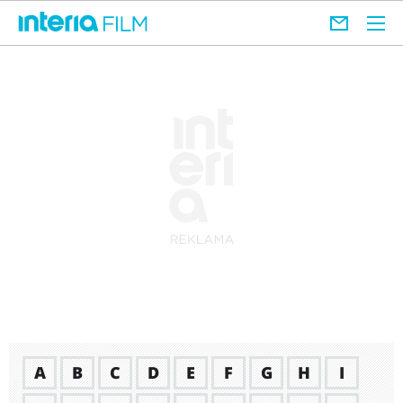
A
B
C
D
E
F
G
H
I