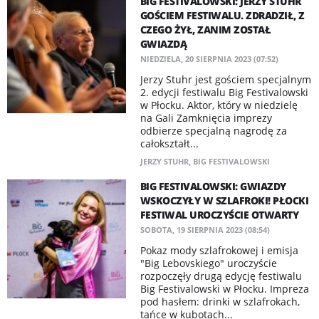
BIG FESTIVALOWSKI: JERZY STUHR
GOŚCIEM FESTIWALU. ZDRADZIŁ, Z
CZEGO ŻYŁ, ZANIM ZOSTAŁ
GWIAZDĄ
NIEDZIELA, 20 SIERPNIA 2023 (07:52)
Jerzy Stuhr jest gościem specjalnym
2. edycji festiwalu Big Festivalowski
w Płocku. Aktor, który w niedzielę
na Gali Zamknięcia imprezy
odbierze specjalną nagrodę za
całokształt...
JERZY STUHR
,
BIG FESTIVALOWSKI
BIG FESTIVALOWSKI: GWIAZDY
WSKOCZYŁY W SZLAFROKI! PŁOCKI
FESTIWAL UROCZYŚCIE OTWARTY
SOBOTA, 19 SIERPNIA 2023 (08:54)
Pokaz mody szlafrokowej i emisja
"Big Lebovskiego" uroczyście
rozpoczęły drugą edycję festiwalu
Big Festivalowski w Płocku. Impreza
pod hasłem: drinki w szlafrokach,
tańce w kubotach...