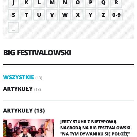
J
K
L
M
N
O
P
Q
R
S
T
U
V
W
X
Y
Z
0-9
_
BIG FESTIVALOWSKI
WSZYSTKIE
(13)
ARTYKUŁY
(13)
ARTYKUŁY (13)
JERZY STUHR Z NIETYPOWĄ
NAGRODĄ NA BIG FESTIVALOWSKI.
"NA TYM DYWANIKU SIĘ POŁOŻĘ"