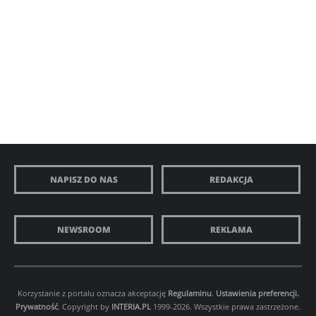
NAPISZ DO NAS
REDAKCJA
NEWSROOM
REKLAMA
Korzystanie z portalu oznacza akceptację
Regulaminu
.
Ustawienia preferencji.
Prywatność
. Copyright by
INTERIA.PL
1999-2026. Wszystkie prawa zastrzeżone.