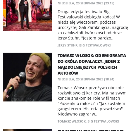
NIEDZIELA, 20 SIERPNIA 2023 (23:15)
Druga edycja festiwalu Big
Festivalowski dobiegła końca! W
niedzielę wieczorem, podczas
uroczystej Gali Zamknięcia, nagrodę
za całokształt twórczości odebrał
Jerzy Stuhr. "Jestem bardzo...
JERZY STUHR
,
BIG FESTIVALOWSKI
TOMASZ WŁOSOK: OD EMIGRANTA
DO KRÓLA DOPALACZY. JEDEN Z
NAJZDOLNIEJSZYCH POLSKICH
AKTORÓW
NIEDZIELA, 20 SIERPNIA 2023 (18:24)
Tomasz Włosok przeżywa obecnie
rozkwit swojej kariery. Ma na swym
koncie znakomite role w filmach
"Piosenki o miłości" i "Jak zostałem
gangsterem. Historia prawdziwa".
Niedawno zagrał w...
TOMASZ WŁOSOK
,
BIG FESTIVALOWSKI