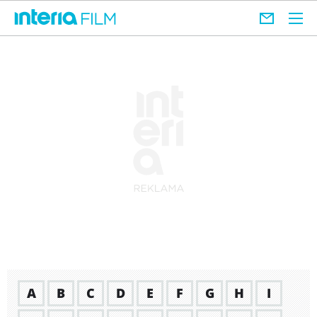
A
B
C
D
E
F
G
H
I