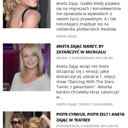
Aneta Zając rzadko kiedy pojawia
się na imprezach i konsekwentnie
nie opowiada w wywiadach o
swoim życiu prywatnym. A i tak
nieustająco znajduje się na
celowniku plotkarskich mediów.
ANETA ZAJĄC
ANETA ZAJĄC MARZY, BY
ZATAŃCZYĆ W MUSICALU
ŚRODA, 1 PAŹDZIERNIKA 2014 (08:38)
Aneta Zając wciąż nie może
otrząsnąć się z emocji, jakie
dostarczył jej udział w 1. edycji
show "Dancing With The Stars.
Taniec z gwiazdami". Aktorka
bardzo chciałaby teraz zatańczyć
w...
ANETA ZAJĄC
,
TANIEC Z GWIAZDAMI
PIOTR CYRWUS, PIOTR ZELT I ANETA
ZAJĄC W TEATRZE
PONIEDZIAŁEK, 8 WRZEŚNIA 2014 (09:19)