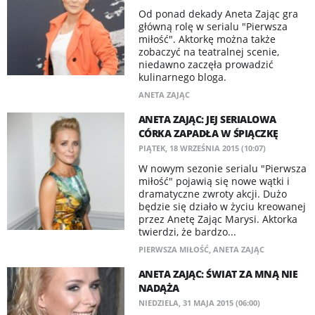
Od ponad dekady Aneta Zając gra
główną rolę w serialu "Pierwsza
miłość". Aktorkę można także
zobaczyć na teatralnej scenie,
niedawno zaczęła prowadzić
kulinarnego bloga.
ANETA ZAJĄC
ANETA ZAJĄC: JEJ SERIALOWA
CÓRKA ZAPADŁA W ŚPIĄCZKĘ
PIĄTEK, 18 WRZEŚNIA 2015 (10:07)
W nowym sezonie serialu "Pierwsza
miłość" pojawią się nowe wątki i
dramatyczne zwroty akcji. Dużo
będzie się działo w życiu kreowanej
przez Anetę Zając Marysi. Aktorka
twierdzi, że bardzo...
PIERWSZA MIŁOŚĆ
,
ANETA ZAJĄC
ANETA ZAJĄC: ŚWIAT ZA MNĄ NIE
NADĄŻA
NIEDZIELA, 31 MAJA 2015 (06:00)