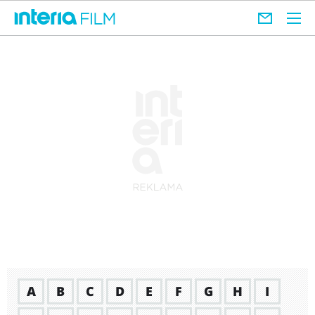
A
B
C
D
E
F
G
H
I