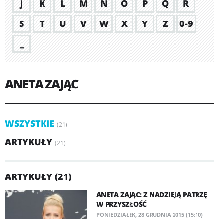
J
K
L
M
N
O
P
Q
R
S
T
U
V
W
X
Y
Z
0-9
_
ANETA ZAJĄC
WSZYSTKIE
(21)
ARTYKUŁY
(21)
ARTYKUŁY (21)
ANETA ZAJĄC: Z NADZIEJĄ PATRZĘ
W PRZYSZŁOŚĆ
PONIEDZIAŁEK, 28 GRUDNIA 2015 (15:10)