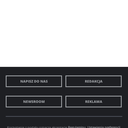
NAPISZ DO NAS
REDAKCJA
NEWSROOM
REKLAMA
Korzystanie z portalu oznacza akceptację
Regulaminu
.
Ustawienia preferencji.