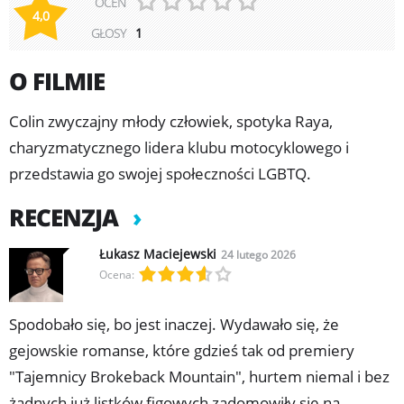
OCEŃ
4,0
GŁOSY
1
O FILMIE
Colin zwyczajny młody człowiek, spotyka Raya,
charyzmatycznego lidera klubu motocyklowego i
przedstawia go swojej społeczności LGBTQ.
RECENZJA
Łukasz Maciejewski
24 lutego 2026
Ocena:
Spodobało się, bo jest inaczej. Wydawało się, że
gejowskie romanse, które gdzieś tak od premiery
"Tajemnicy Brokeback Mountain", hurtem niemal i bez
żadnych już listków figowych zadomowiły się na