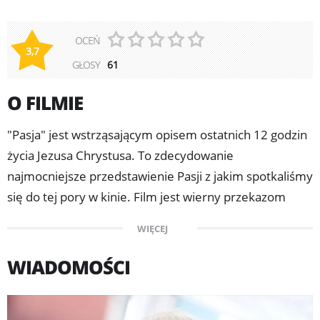
OCEŃ
3,7
GŁOSY
61
O FILMIE
"Pasja" jest wstrząsającym opisem ostatnich 12 godzin
życia Jezusa Chrystusa. To zdecydowanie
najmocniejsze przedstawienie Pasji z jakim spotkaliśmy
się do tej pory w kinie. Film jest wierny przekazom
historycznym, biblijnym oraz teologicznym. Aby
WIĘCEJ
podkreślić autentyczność historii, aktorzy posługują się
dwoma wymarłymi językami: aramejskim i łaciną. Film
WIADOMOŚCI
twórcy przeboju "Waleczne serce - Braveheart",
wywołuje wiele emocji i kontrowersji. "Pasja" to