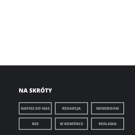
NA SKRÓTY
NAPISZ DO NAS
REDAKCJA
NEWSROOM
RSS
W KOMÓRCE
REKLAMA