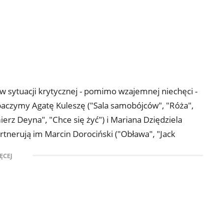
e w sytuacji krytycznej - pomimo wzajemnej niechęci -
aczymy Agatę Kuleszę ("Sala samobójców", "Róża",
ierz Deyna", "Chce się żyć") i Mariana Dziędziela
rtnerują im Marcin Dorociński ("Obława", "Jack
 Łukasz Simlat ("Wymyk", "Pani z przedszkola"). Marta
ĘCEJ
 jest silna i dominująca. Pomimo sławy i pieniędzy,
ocjonalnie 40-letnia Kasia (Muskała) tkwi w dalekim
ski), wychowując nastoletniego syna. Siostry niezbyt
a je do wspólnego działania. Stopniowo zbliżają się
e szereg tragikomicznych sytuacji.