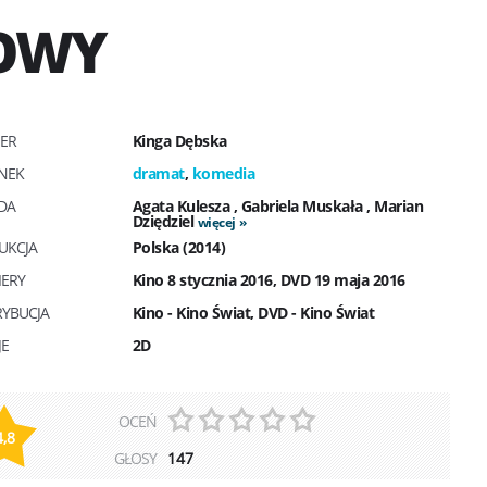
ROWY
SER
Kinga Dębska
NEK
dramat
,
komedia
DA
Agata Kulesza
,
Gabriela Muskała
,
Marian
Dziędziel
więcej
UKCJA
Polska (2014)
IERY
Kino 8 stycznia 2016, DVD 19 maja 2016
RYBUCJA
Kino - Kino Świat, DVD - Kino Świat
JE
2D
OCEŃ
4,8
GŁOSY
147