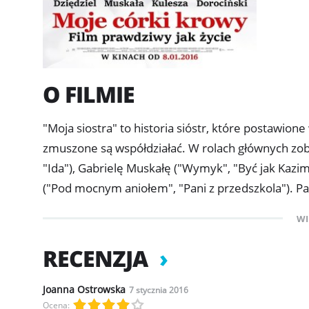
O FILMIE
"Moja siostra" to historia sióstr, które postawion
zmuszone są współdziałać. W rolach głównych zob
"Ida"), Gabrielę Muskałę ("Wymyk", "Być jak Kazim
("Pod mocnym aniołem", "Pani z przedszkola"). Pa
Strong"), Małgorzata Niemirska ("Zbliżenia") oraz
WI
(Kulesza), gwiazda popularnych seriali, ma 42 lata,
wciąż nie może ułożyć sobie życia. Niestabilna em
RECENZJA
od ideału małżeństwie (w roli męża Marcin Dorociń
za sobą przepadają. Jednak rodzinny dramat zmusz
Joanna Ostrowska
7 stycznia 2016
Ocena:
do siebie, odzyskują utracony kontakt, co wywołuj