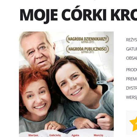
MOJE CÓRKI K
REŻY
GATU
OBSA
PROD
PREM
DYST
WERS