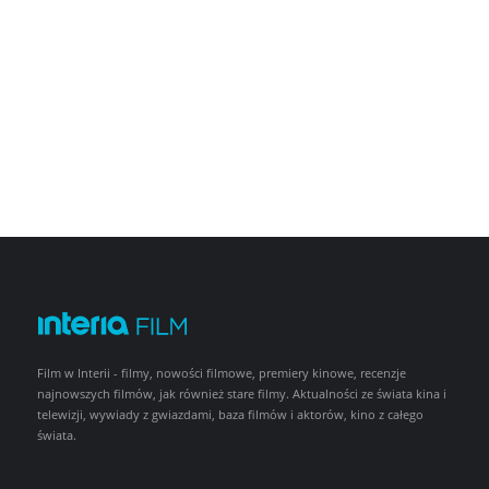
Film w Interii - filmy, nowości filmowe, premiery kinowe, recenzje
najnowszych filmów, jak również stare filmy. Aktualności ze świata kina i
telewizji, wywiady z gwiazdami, baza filmów i aktorów, kino z całego
świata.