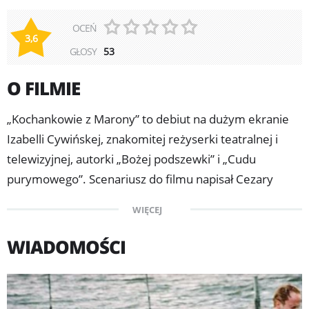
OCEŃ
3,6
GŁOSY
53
O FILMIE
„Kochankowie z Marony” to debiut na dużym ekranie
Izabelli Cywińskej, znakomitej reżyserki teatralnej i
telewizyjnej, autorki „Bożej podszewki” i „Cudu
purymowego”. Scenariusz do filmu napisał Cezary
Harasimowicz („300 mil do nieba”, „Bandyta”, „Ja wam
WIĘCEJ
pokażę!”), autorem muzyki jest Jerzy Satanowski.
Karolina Gruszka za rolę w tym filmie została na
WIADOMOŚCI
ostatnim festiwalu filmów w Gdyni uhonorowana
Nagrodą w kategorii Najlepsza Pierwszoplanowa Rola
Kobieca. Film „Kochankowie z Marony” jest ekranizacją