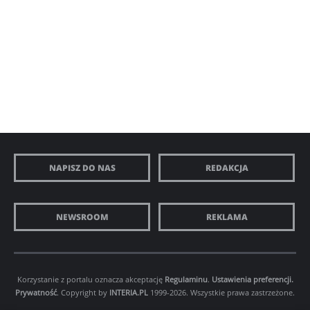
NAPISZ DO NAS
REDAKCJA
NEWSROOM
REKLAMA
Korzystanie z portalu oznacza akceptację
Regulaminu
.
Ustawienia preferencji.
Prywatność
. Copyright by
INTERIA.PL
1999-2026. Wszystkie prawa zastrzeżone.