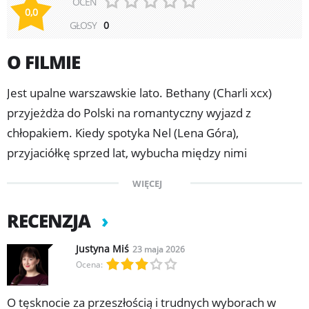
OCEŃ
0,0
GŁOSY
0
O FILMIE
Jest upalne warszawskie lato. Bethany (Charli xcx)
przyjeżdża do Polski na romantyczny wyjazd z
chłopakiem. Kiedy spotyka Nel (Lena Góra),
przyjaciółkę sprzed lat, wybucha między nimi
niewypowiedziana chemia. Tęsknota za beztroską
WIĘCEJ
prowadzi je ulicami otulonego słońcem miasta – jak
najdalej od miejsca, w którym będą musiały podjąć
RECENZJA
decyzje ważące na reszcie ich dorosłego życia.
Justyna Miś
23 maja 2026
„Erupcja” to intymna i szalona opowieść o spotkaniu,
Ocena:
które zmienia wszystko, a jednocześnie filmowy list
miłosny do Polski. Reżyser Pete Ohs portretuje
O tęsknocie za przeszłością i trudnych wyborach w