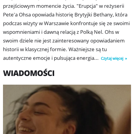
Warszawę jako miasto twórczej energii i wolności. W
przejściowym momencie życia. "Erupcja" w reżyserii
roli Bethany występuje światowa gwiazda Charli xcx,
Pete'a Ohsa opowiada historię Brytyjki Bethany, która
która wnosi do filmu swoją charakterystyczną
podczas wizyty w Warszawie konfrontuje się ze swoimi
wrażliwość i ekranową charyzmę. Partneruje jej Lena
wspomnieniami i dawną relacją z Polką Nel. Ohs w
Góra – jedna z najważniejszych aktorek młodego
swoim dziele nie jest zainteresowany opowiadaniem
pokolenia, współtwórczyni projektu i emocjonalne
historii w klasycznej formie. Ważniejsze są tu
serce „Erupcji”.
autentyczne emocje i pulsująca energia...
Czytaj więcej
WIADOMOŚCI