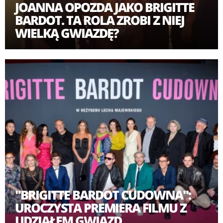
JOANNA OPOZDA JAKO BRIGITTE
BARDOT. TA ROLA ZROBI Z NIEJ
WIELKĄ GWIAZDĘ?
"BRIGITTE BARDOT CUDOWNA":
UROCZYSTA PREMIERA FILMU Z
UDZIAŁEM GWIAZD