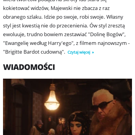
zakurzonym boisku i wznieci tuman pyłu, z którego
kokietować widzów, Majewski nie zbacza z raz
wyłoni się żywy, bohaterski i wspaniały.
obranego szlaku. Idzie po swoje, robi swoje. Własny
styl jest kwestią nie do przecenienia. Ów styl zresztą
ewoluuje, trudno bowiem zestawiać "Dolinę Bogów",
"Ewangelię według Harry'ego", z filmem najnowszym -
"Brigitte Bardot cudowną".
Czytaj więcej
WIADOMOŚCI