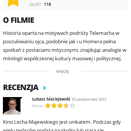
GŁOSY
118
O FILMIE
Historia oparta na motywach podróży Telemacha w
poszukiwaniu ojca, podobnie jak i u Homera pełna
spotkań z postaciami mitycznymi, znajdując analogie w
mitologii współczesnej kultury masowej i politycznej.
Połowa XX wieku w Polsce Ludowej. Adam mieszka z
WIĘCEJ
matką, którą niepokoją funkcjonariusze Urzędu
Bezpieczeństwa. Ojciec Adama bronił Albionu jako pilot
RECENZJA
podczas drugiej wojny światowej i słuch o nim zaginął.
Łukasz Maciejewski
20 października 2022
Do Adama przychodzą od niego paczki i kartki
Ocena:
pocztowe, ale Adam, który nigdy go nie widział,
podejrzewa, że paczki przysyła ktoś inny. W szkole
Kino Lecha Majewskiego jest unikatem. Podczas gdy
bezustannie marzy, że któregoś dnia ojciec wyląduje na
wielu twórców podąża na skróty lub stara się