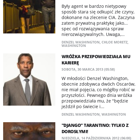
Były agent w bardzo nietypowy
sposób stara się odkupić złe czyny,
dokonane na zlecenie CIA. Zaczyna
zatem prywatną praktykę jako...
spec od rozwiązywania spraw
nierozwiązywalnych. Uwaga,...
DENZEL WASHINGTON
,
CHLOE MORETZ
,
WASHINGTON
WRÓŻKA PRZEPOWIEDZIAŁA MU
KARIERĘ
SOBOTA, 30 MARCA 2013 (05:58)
W młodości Denzel Washington,
obecnie zdobywca dwóch Oscarów,
nie miał pojęcia, co mógłby robić w
przyszłości. Pewnego dnia wróżka
przepowiedziała mu, że "będzie
jeździł po świecie i...
DENZEL WASHINGTON
,
WASHINGTON
"DJANGO" TARANTINO: TYLKO Z
DOROSŁYMI!
NIEDZIELA, 14 PAŹDZIERNIKA 2012 (06:00)