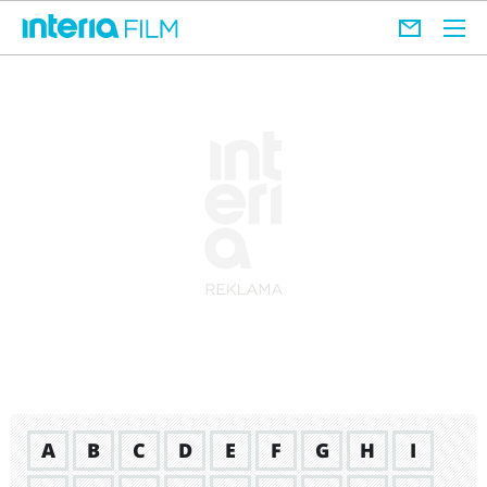
A
B
C
D
E
F
G
H
I