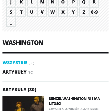
J
K
L
M
N
O
P
Q
R
S
T
U
V
W
X
Y
Z
0-9
_
WASHINGTON
WSZYSTKIE
(30)
ARTYKUŁY
(30)
ARTYKUŁY (30)
DENZEL WASHINGTON NIE MA
LITOŚCI
CZWARTEK, 25 WRZEŚNIA 2014 (05:58)