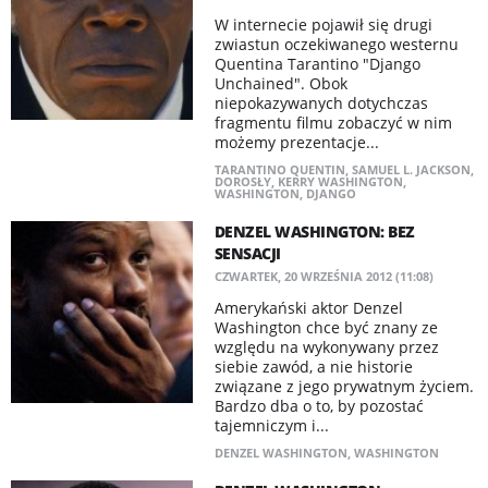
W internecie pojawił się drugi
zwiastun oczekiwanego westernu
Quentina Tarantino "Django
Unchained". Obok
niepokazywanych dotychczas
fragmentu filmu zobaczyć w nim
możemy prezentacje...
TARANTINO QUENTIN
,
SAMUEL L. JACKSON
,
DOROSŁY
,
KERRY WASHINGTON
,
WASHINGTON
,
DJANGO
DENZEL WASHINGTON: BEZ
SENSACJI
CZWARTEK, 20 WRZEŚNIA 2012 (11:08)
Amerykański aktor Denzel
Washington chce być znany ze
względu na wykonywany przez
siebie zawód, a nie historie
związane z jego prywatnym życiem.
Bardzo dba o to, by pozostać
tajemniczym i...
DENZEL WASHINGTON
,
WASHINGTON