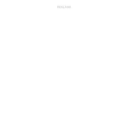
REKLAMA