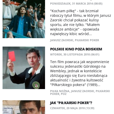
PONIEDZIAŁEK, 31 MARCA 2014 (08:05)
"Kocham piłkę" - tak brzmiał
roboczy tytuł filmu, w którym Janusz
Zaorski chciał pokazać kulisy
sportu, ale nie tylko. "Miałem
większe ambicje" - opowiada
największy kibic wśród...
JANUSZ ZAORSKI
,
PIŁKARSKI POKER
POLSKIE KINO POZA BOISKIEM
WTOREK, 30 LISTOPADA 2010 (06:01)
Ten film powraca jak wspomnienie
sukcesu jedenastki Górskiego na
Wembley, jednak w kontekście
zbliżającego się Euro niesłabnąca
aktualność i żywotna kultowość
"Piłkarskiego pokera" (1989)...
PIŁKA NOŻNA
,
JANUSZ ZAORSKI
,
PIŁKARSKI
POKER
,
POZ
JAK "PIŁKARSKI POKER"?
CZWARTEK, 20 MAJA 2010 (13:39)