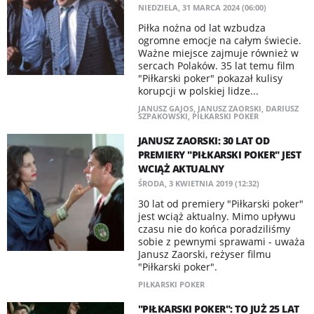
NIEDZIELA, 31 MARCA 2024 (06:00)
Piłka nożna od lat wzbudza
ogromne emocje na całym świecie.
Ważne miejsce zajmuje również w
sercach Polaków. 35 lat temu film
"Piłkarski poker" pokazał kulisy
korupcji w polskiej lidze...
JANUSZ GAJOS
,
JANUSZ ZAORSKI
,
DARIUSZ
SZPAKOWSKI
,
PIŁKARSKI POKER
JANUSZ ZAORSKI: 30 LAT OD
PREMIERY "PIŁKARSKI POKER" JEST
WCIĄŻ AKTUALNY
ŚRODA, 3 KWIETNIA 2019 (12:32)
30 lat od premiery "Piłkarski poker"
jest wciąż aktualny. Mimo upływu
czasu nie do końca poradziliśmy
sobie z pewnymi sprawami - uważa
Janusz Zaorski, reżyser filmu
"Piłkarski poker".
PIŁKARSKI POKER
"PIŁKARSKI POKER": TO JUŻ 25 LAT