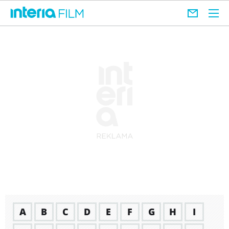
A
B
C
D
E
F
G
H
I