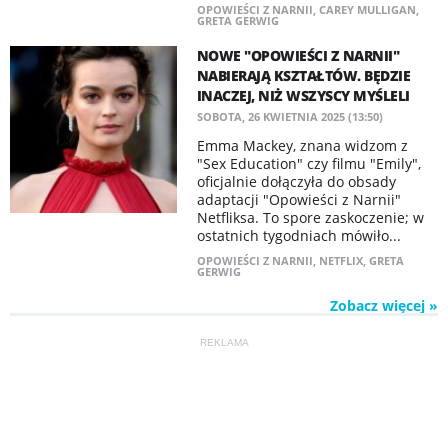
OPOWIEŚCI Z NARNII
,
CAREY MULLIGAN
,
GRETA GERWIG
NOWE "OPOWIEŚCI Z NARNII"
NABIERAJĄ KSZTAŁTÓW. BĘDZIE
INACZEJ, NIŻ WSZYSCY MYŚLELI
SOBOTA, 26 KWIETNIA 2025 (13:50)
Emma Mackey, znana widzom z
"Sex Education" czy filmu "Emily",
oficjalnie dołączyła do obsady
adaptacji "Opowieści z Narnii"
Netfliksa. To spore zaskoczenie; w
ostatnich tygodniach mówiło...
OPOWIEŚCI Z NARNII
,
NETFLIX
,
GRETA
GERWIG
Zobacz więcej »
REKLAMA