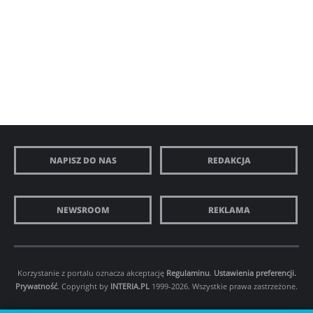
NAPISZ DO NAS
REDAKCJA
NEWSROOM
REKLAMA
Korzystanie z portalu oznacza akceptację
Regulaminu
.
Ustawienia preferencji.
Prywatność
. Copyright by
INTERIA.PL
1999-2026. Wszystkie prawa zastrzeżone.