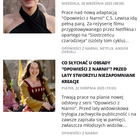
NIEDZIELA, 28 WRZEŚNIA 2025 (08:58)
Prace nad nową adaptacją
"Opowieści z Narnii" C.S. Lewisa idą
pełną parą. Za reżyserię filmu
przygotowywanego przez Netfliksa i
opartego na "Siostrzeńcu
czarodzieja" (szósty tom cyklu)...
OPOWIEŚCI Z NARNII
,
NETFLIX
,
ANDOR
(SERIAL)
CO SŁYCHAĆ U OBSADY
"OPOWIEŚCI Z NARNII"? PRZED
LATY STWORZYLI NIEZAPOMNIANE
KREACJE
PIĄTEK, 22 SIERPNIA 2025 (15:55)
Trwają prace na planie nowej
odsłony z serii "Opowieści z
Narnii". Przed laty widowiskowa
trylogia zachwyciła publiczność i na
zawsze zapisała się w pamięci,
zwłaszcza młodszych widzów....
OPOWIEŚCI Z NARNII