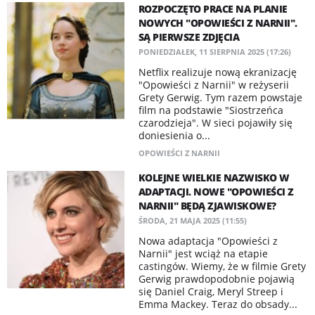
ROZPOCZĘTO PRACE NA PLANIE
NOWYCH "OPOWIEŚCI Z NARNII".
SĄ PIERWSZE ZDJĘCIA
PONIEDZIAŁEK, 11 SIERPNIA 2025 (17:26)
Netflix realizuje nową ekranizację
"Opowieści z Narnii" w reżyserii
Grety Gerwig. Tym razem powstaje
film na podstawie "Siostrzeńca
czarodzieja". W sieci pojawiły się
doniesienia o...
OPOWIEŚCI Z NARNII
KOLEJNE WIELKIE NAZWISKO W
ADAPTACJI. NOWE "OPOWIEŚCI Z
NARNII" BĘDĄ ZJAWISKOWE?
ŚRODA, 21 MAJA 2025 (11:55)
Nowa adaptacja "Opowieści z
Narnii" jest wciąż na etapie
castingów. Wiemy, że w filmie Grety
Gerwig prawdopodobnie pojawią
się Daniel Craig, Meryl Streep i
Emma Mackey. Teraz do obsady...