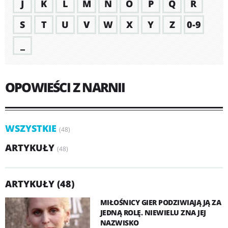
J
K
L
M
N
O
P
Q
R
S
T
U
V
W
X
Y
Z
0-9
_
OPOWIEŚCI Z NARNII
WSZYSTKIE
(48)
ARTYKUŁY
(48)
ARTYKUŁY (48)
MIŁOŚNICY GIER PODZIWIAJĄ JĄ ZA
JEDNĄ ROLĘ. NIEWIELU ZNA JEJ
NAZWISKO