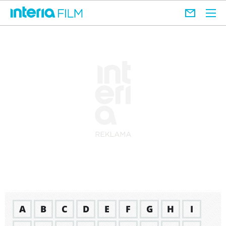
A
B
C
D
E
F
G
H
I