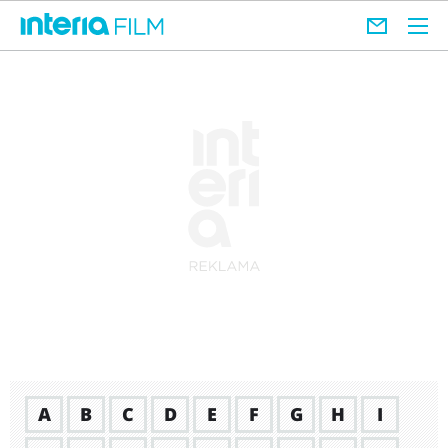
A
B
C
D
E
F
G
H
I