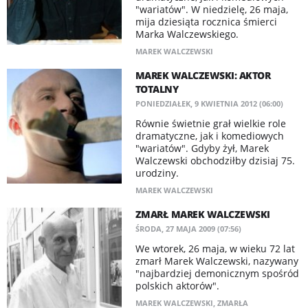
"wariatów". W niedzielę, 26 maja,
mija dziesiąta rocznica śmierci
Marka Walczewskiego.
MAREK WALCZEWSKI
MAREK WALCZEWSKI: AKTOR
TOTALNY
PONIEDZIAŁEK, 9 KWIETNIA 2012 (06:00)
Równie świetnie grał wielkie role
dramatyczne, jak i komediowych
"wariatów". Gdyby żył, Marek
Walczewski obchodziłby dzisiaj 75.
urodziny.
MAREK WALCZEWSKI
ZMARŁ MAREK WALCZEWSKI
ŚRODA, 27 MAJA 2009 (07:56)
We wtorek, 26 maja, w wieku 72 lat
zmarł Marek Walczewski, nazywany
"najbardziej demonicznym spośród
polskich aktorów".
MAREK WALCZEWSKI
,
ZMARŁA