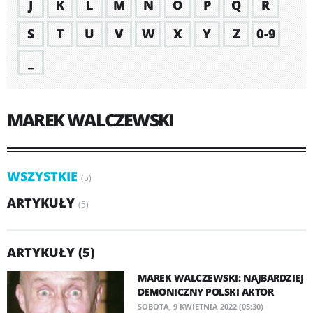
J
K
L
M
N
O
P
Q
R
S
T
U
V
W
X
Y
Z
0-9
_
MAREK WALCZEWSKI
WSZYSTKIE
(5)
ARTYKUŁY
(5)
ARTYKUŁY (5)
MAREK WALCZEWSKI: NAJBARDZIEJ
DEMONICZNY POLSKI AKTOR
SOBOTA, 9 KWIETNIA 2022 (05:30)