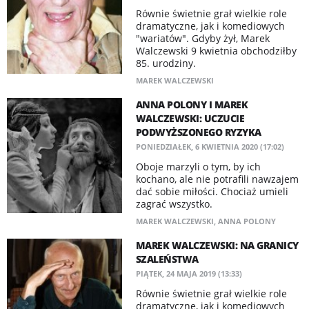
Równie świetnie grał wielkie role
dramatyczne, jak i komediowych
"wariatów". Gdyby żył, Marek
Walczewski 9 kwietnia obchodziłby
85. urodziny.
MAREK WALCZEWSKI
ANNA POLONY I MAREK
WALCZEWSKI: UCZUCIE
PODWYŻSZONEGO RYZYKA
PONIEDZIAŁEK, 6 KWIETNIA 2020 (17:02)
Oboje marzyli o tym, by ich
kochano, ale nie potrafili nawzajem
dać sobie miłości. Chociaż umieli
zagrać wszystko.
MAREK WALCZEWSKI
,
ANNA POLONY
MAREK WALCZEWSKI: NA GRANICY
SZALEŃSTWA
PIĄTEK, 24 MAJA 2019 (13:33)
Równie świetnie grał wielkie role
dramatyczne, jak i komediowych