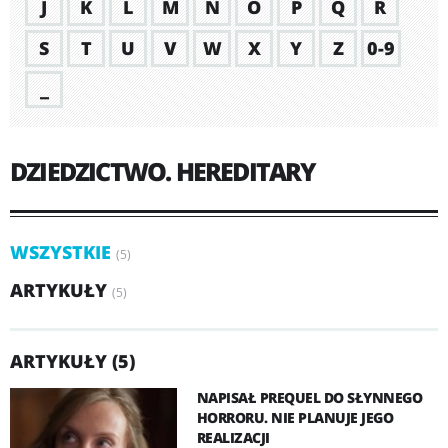
J
K
L
M
N
O
P
Q
R
S
T
U
V
W
X
Y
Z
0-9
_
DZIEDZICTWO. HEREDITARY
WSZYSTKIE
(5)
ARTYKUŁY
(5)
ARTYKUŁY (5)
NAPISAŁ PREQUEL DO SŁYNNEGO
HORRORU. NIE PLANUJE JEGO
REALIZACJI