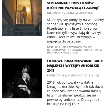
STREAMINGU? TOP5 FILMÓW,
KTÓRE NIE POZWOLĄ CI ZASNĄĆ
NIEDZIELA, 15 CZERWCA 2025 (14:25)
Skończyły się pomysły na wieczorny
seans? Już spieszymy z pomocą.
Przedstawiamy listę 5 horrorów,
które nie tylko wywołają dreszczyk
emocji, lecz także utrzymają w
napięciu do ostatniej...
NETFLIX
,
LUPITA NYONG'O
,
TO MY
,
DZIEDZICTWO. HEREDITARY
,
JORDAN PEELE
,
HBO MAX
,
PRIME VIDEO
FILMOWE PODSUMOWANIE ROKU:
NAJLEPSZE WYSTĘPY AKTORSKIE
2018
PONIEDZIAŁEK, 31 GRUDNIA 2018 (11:26)
2018 rok obfitował w wybitne
kreacje aktorskie. Było ich tak dużo,
że podczas komponowania naszej
listy musieliśmy zgodzić się na
pewne ograniczenia. Dlatego też
brakuje na niej ról z...