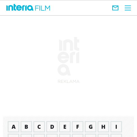
A
B
C
D
E
F
G
H
I