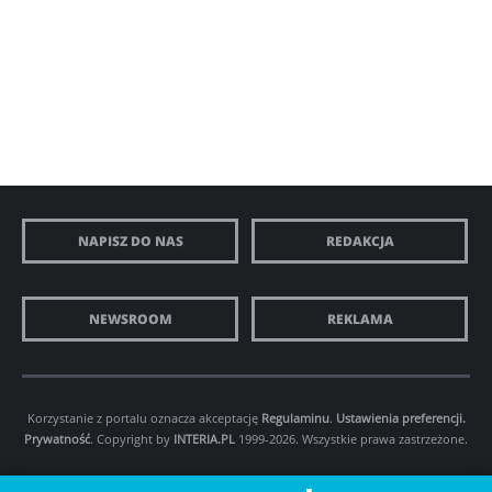
NAPISZ DO NAS
REDAKCJA
NEWSROOM
REKLAMA
Korzystanie z portalu oznacza akceptację
Regulaminu
.
Ustawienia preferencji.
Prywatność
. Copyright by
INTERIA.PL
1999-2026. Wszystkie prawa zastrzeżone.