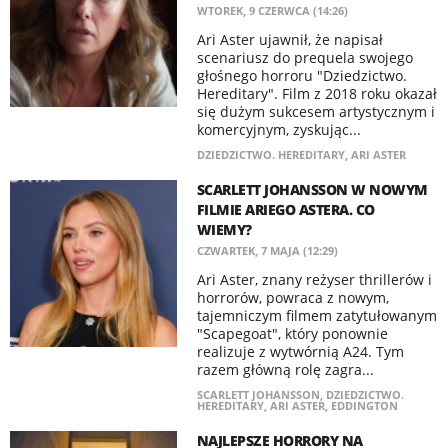
WTOREK, 9 CZERWCA (14:26)
Ari Aster ujawnił, że napisał
scenariusz do prequela swojego
głośnego horroru "Dziedzictwo.
Hereditary". Film z 2018 roku okazał
się dużym sukcesem artystycznym i
komercyjnym, zyskując...
DZIEDZICTWO. HEREDITARY
,
ARI ASTER
SCARLETT JOHANSSON W NOWYM
FILMIE ARIEGO ASTERA. CO
WIEMY?
CZWARTEK, 7 MAJA (12:29)
Ari Aster, znany reżyser thrillerów i
horrorów, powraca z nowym,
tajemniczym filmem zatytułowanym
"Scapegoat", który ponownie
realizuje z wytwórnią A24. Tym
razem główną rolę zagra...
SCARLETT JOHANSSON
,
DZIEDZICTWO.
HEREDITARY
,
ARI ASTER
,
EDDINGTON
NAJLEPSZE HORRORY NA