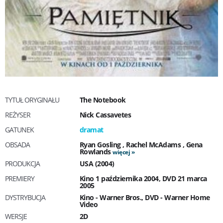
TYTUŁ ORYGINAŁU
The Notebook
REŻYSER
Nick Cassavetes
GATUNEK
dramat
OBSADA
Ryan Gosling
,
Rachel McAdams
,
Gena
Rowlands
więcej
PRODUKCJA
USA (2004)
PREMIERY
Kino 1 października 2004, DVD 21 marca
2005
DYSTRYBUCJA
Kino - Warner Bros., DVD - Warner Home
Video
WERSJE
2D