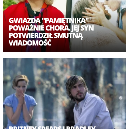
GWIAZDA "PAMIĘTNIKA"
POWAŻNIE CHORA. JEJ SYN
POTWIERDZIŁ SMUTNĄ
WIADOMOŚĆ
BRITNEY SPEARS I BRADLEY