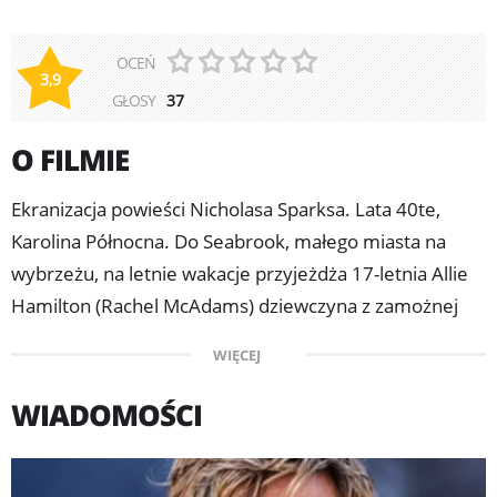
OCEŃ
3,9
GŁOSY
37
O FILMIE
Ekranizacja powieści Nicholasa Sparksa. Lata 40te,
Karolina Północna. Do Seabrook, małego miasta na
wybrzeżu, na letnie wakacje przyjeżdża 17-letnia Allie
Hamilton (Rachel McAdams) dziewczyna z zamożnej
rodziny. Tu poznaje niewiele od niej starszego Noaha
WIĘCEJ
Calhouna (Ryan Gosling), chłopaka, który pracuje w
miejscowej fabryce. Chociaż oboje pochodzą z różnych
WIADOMOŚCI
światów nic nie jest w stanie powstrzymać budzącego
się uczucia. Jednak opór rodziców Allie i wybuch II