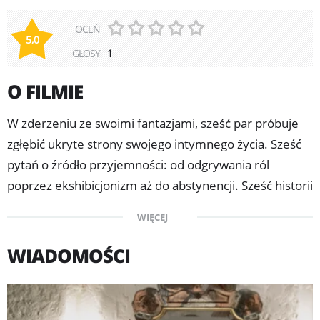
OCEŃ
5,0
GŁOSY
1
O FILMIE
W zderzeniu ze swoimi fantazjami, sześć par próbuje
zgłębić ukryte strony swojego intymnego życia. Sześć
pytań o źródło przyjemności: od odgrywania ról
poprzez ekshibicjonizm aż do abstynencji. Sześć historii
opartych na tym samym motywie dotyczącym
WIĘCEJ
pragnień w dzisiejszych czasach. Chodzi jednak nie
tylko o swoje pragnienia, ale także o pragnienia
WIADOMOŚCI
innych…