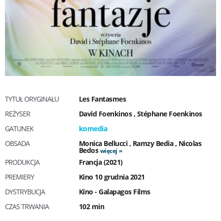
TYTUŁ ORYGINAŁU
Les Fantasmes
REŻYSER
David Foenkinos
,
Stéphane Foenkinos
GATUNEK
komedia
OBSADA
Monica Bellucci
,
Ramzy Bedia
,
Nicolas
Bedos
więcej
PRODUKCJA
Francja (2021)
PREMIERY
Kino 10 grudnia 2021
DYSTRYBUCJA
Kino - Galapagos Films
CZAS TRWANIA
102 min