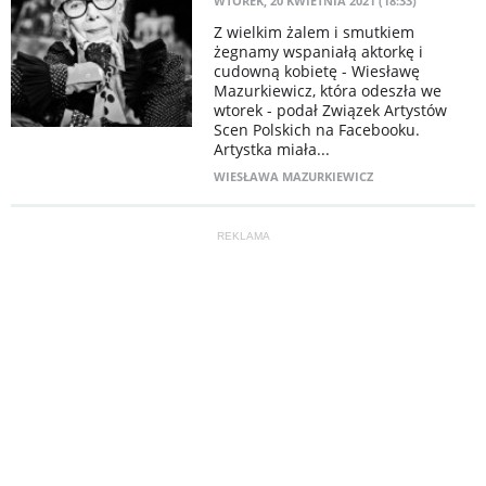
WTOREK, 20 KWIETNIA 2021 (18:33)
Z wielkim żalem i smutkiem
żegnamy wspaniałą aktorkę i
cudowną kobietę - Wiesławę
Mazurkiewicz, która odeszła we
wtorek - podał Związek Artystów
Scen Polskich na Facebooku.
Artystka miała...
WIESŁAWA MAZURKIEWICZ
REKLAMA