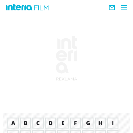
A
B
C
D
E
F
G
H
I