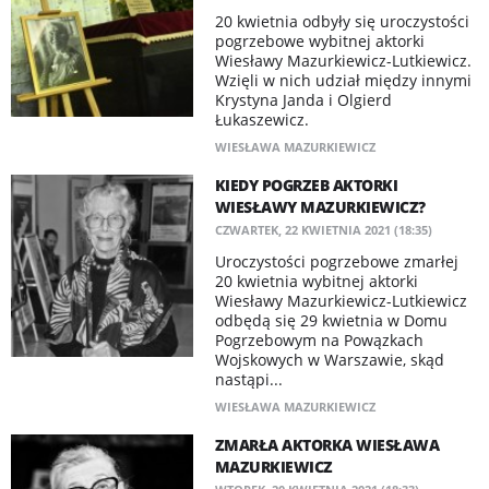
20 kwietnia odbyły się uroczystości
pogrzebowe wybitnej aktorki
Wiesławy Mazurkiewicz-Lutkiewicz.
Wzięli w nich udział między innymi
Krystyna Janda i Olgierd
Łukaszewicz.
WIESŁAWA MAZURKIEWICZ
KIEDY POGRZEB AKTORKI
WIESŁAWY MAZURKIEWICZ?
CZWARTEK, 22 KWIETNIA 2021 (18:35)
Uroczystości pogrzebowe zmarłej
20 kwietnia wybitnej aktorki
Wiesławy Mazurkiewicz-Lutkiewicz
odbędą się 29 kwietnia w Domu
Pogrzebowym na Powązkach
Wojskowych w Warszawie, skąd
nastąpi...
WIESŁAWA MAZURKIEWICZ
ZMARŁA AKTORKA WIESŁAWA
MAZURKIEWICZ