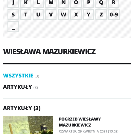
J
K
L
M
N
O
P
Q
R
S
T
U
V
W
X
Y
Z
0-9
_
WIESŁAWA MAZURKIEWICZ
WSZYSTKIE
(3)
ARTYKUŁY
(3)
ARTYKUŁY (3)
POGRZEB WIESŁAWY
MAZURKIEWICZ
CZWARTEK, 29 KWIETNIA 2021 (13:02)