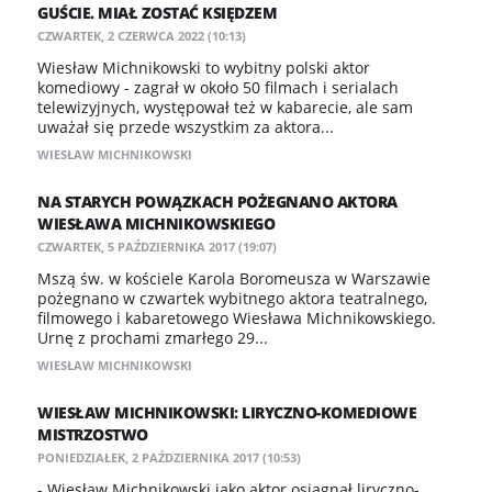
GUŚCIE. MIAŁ ZOSTAĆ KSIĘDZEM
CZWARTEK, 2 CZERWCA 2022 (10:13)
Wiesław Michnikowski to wybitny polski aktor
komediowy - zagrał w około 50 filmach i serialach
telewizyjnych, występował też w kabarecie, ale sam
uważał się przede wszystkim za aktora...
WIESŁAW MICHNIKOWSKI
NA STARYCH POWĄZKACH POŻEGNANO AKTORA
WIESŁAWA MICHNIKOWSKIEGO
CZWARTEK, 5 PAŹDZIERNIKA 2017 (19:07)
Mszą św. w kościele Karola Boromeusza w Warszawie
pożegnano w czwartek wybitnego aktora teatralnego,
filmowego i kabaretowego Wiesława Michnikowskiego.
Urnę z prochami zmarłego 29...
WIESŁAW MICHNIKOWSKI
WIESŁAW MICHNIKOWSKI: LIRYCZNO-KOMEDIOWE
MISTRZOSTWO
PONIEDZIAŁEK, 2 PAŹDZIERNIKA 2017 (10:53)
- Wiesław Michnikowski jako aktor osiągnął liryczno-