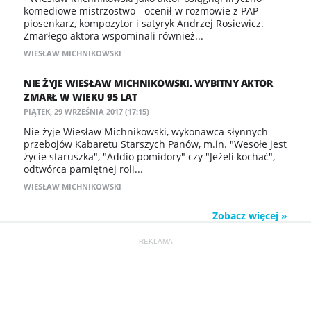
komediowe mistrzostwo - ocenił w rozmowie z PAP
piosenkarz, kompozytor i satyryk Andrzej Rosiewicz.
Zmarłego aktora wspominali również...
WIESŁAW MICHNIKOWSKI
NIE ŻYJE WIESŁAW MICHNIKOWSKI. WYBITNY AKTOR
ZMARŁ W WIEKU 95 LAT
PIĄTEK, 29 WRZEŚNIA 2017 (17:15)
Nie żyje Wiesław Michnikowski, wykonawca słynnych
przebojów Kabaretu Starszych Panów, m.in. "Wesołe jest
życie staruszka", "Addio pomidory" czy "Jeżeli kochać",
odtwórca pamiętnej roli...
WIESŁAW MICHNIKOWSKI
Zobacz więcej »
REKLAMA