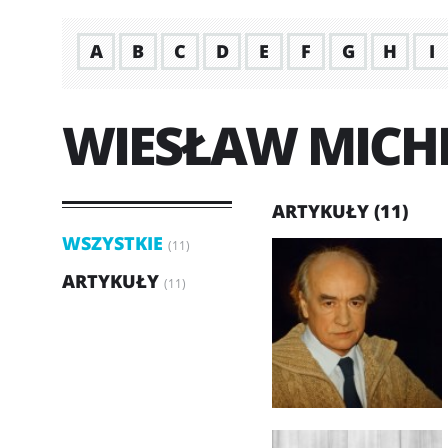
A
B
C
D
E
F
G
H
I
WIESŁAW MICH
ARTYKUŁY (11)
WSZYSTKIE
(11)
ARTYKUŁY
(11)