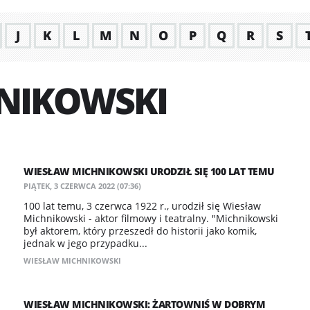
J
K
L
M
N
O
P
Q
R
S
NIKOWSKI
WIESŁAW MICHNIKOWSKI URODZIŁ SIĘ 100 LAT TEMU
PIĄTEK, 3 CZERWCA 2022 (07:36)
100 lat temu, 3 czerwca 1922 r., urodził się Wiesław
Michnikowski - aktor filmowy i teatralny. "Michnikowski
był aktorem, który przeszedł do historii jako komik,
jednak w jego przypadku...
WIESŁAW MICHNIKOWSKI
WIESŁAW MICHNIKOWSKI: ŻARTOWNIŚ W DOBRYM