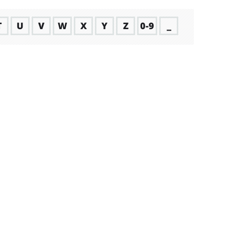
T
U
V
W
X
Y
Z
0-9
_