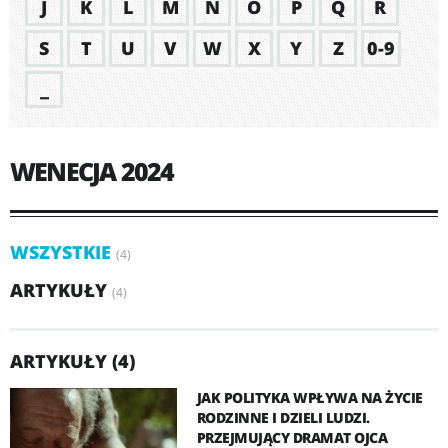
J
K
L
M
N
O
P
Q
R
S
T
U
V
W
X
Y
Z
0-9
_
WENECJA 2024
WSZYSTKIE
(4)
ARTYKUŁY
(4)
ARTYKUŁY (4)
JAK POLITYKA WPŁYWA NA ŻYCIE
RODZINNE I DZIELI LUDZI.
PRZEJMUJĄCY DRAMAT OJCA