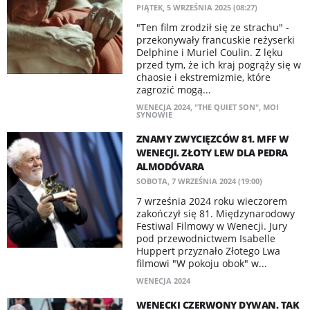
PIĄTEK, 5 WRZEŚNIA 2025 (08:27)
"Ten film zrodził się ze strachu" -
przekonywały francuskie reżyserki
Delphine i Muriel Coulin. Z lęku
przed tym, że ich kraj pogrąży się w
chaosie i ekstremizmie, które
zagrozić mogą...
WENECJA 2024
,
"THE QUIET SON"
,
MOI
SYNOWIE
ZNAMY ZWYCIĘZCÓW 81. MFF W
WENECJI. ZŁOTY LEW DLA PEDRA
ALMODÓVARA
SOBOTA, 7 WRZEŚNIA 2024 (19:00)
7 września 2024 roku wieczorem
zakończył się 81. Międzynarodowy
Festiwal Filmowy w Wenecji. Jury
pod przewodnictwem Isabelle
Huppert przyznało Złotego Lwa
filmowi "W pokoju obok" w...
WENECJA 2024
WENECKI CZERWONY DYWAN. TAK