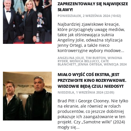
ZAPREZENTOWAŁY SIĘ NAJWIĘKSZE
SŁAWY!
PONIEDZIAŁEK, 2 WRZEŚNIA 2024 (10:02)
Najbardziej zjawiskowe kreacje,
które przyciągnęły uwagę mediów,
takie jak olśniewająca suknia
Angeliny Jolie, odważna stylizacja
Jenny Ortegi, a także nieco
kontrowersyjne wybory modowe...
ANGELINA JOLIE
,
TIM BURTON
,
WINONA
RYDER
,
MONICA BELLUCCI
,
CATE
BLANCHETT
,
JENNA ORTEGA
,
WENECJA 2024
MIAŁO WYJŚĆ COŚ EKSTRA, JEST
PRZYZWOITE KINO ROZRYWKOWE.
WIDZOWIE BĘDĄ CZULI NIEDOSYT
NIEDZIELA, 1 WRZEŚNIA 2024 (22:05)
Brad Pitt i George Clooney. Nie tylko
na ekranie, ale również w rolach
producentów, co jeszcze dobitniej
pokazuje ich zaangażowanie w ten
projekt. Czy „Samotne wilki” (2024)
mogły się...