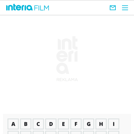
A
B
C
D
E
F
G
H
I