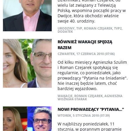
wielu lat związany z Telewizją
Polską, wspomina początki pracy w
Dwójce, która obchodzi właśnie
swoje 40. urodziny.
URODZINY
,
TVP
,
ROMAN CZEJAREK
,
TVP2
,
DODATEK
RÓWNIEŻ WAKACJE SPĘDZĄ
RAZEM
CZWARTEK, 17 CZERWCA 2010 (07:06)
Od kilku miesięcy Agnieszka Szulim
i Roman Czejarek spotykają się
regularnie, co poniedziałek, jako
prowadzący "Pytania na śniadanie".
Nie inaczej będzie latem, choć
bardziej wyjazdowo.
WAKACJE
,
ROMAN CZEJAREK
,
AGNIESZKA
WOŹNIAK-STARAK
NOWI PROWADZĄCY "PYTANIA..."
WTOREK, 5 STYCZNIA 2010 (07:39)
W najbliższy poniedziałek, 11
stycznia, w porannym programie