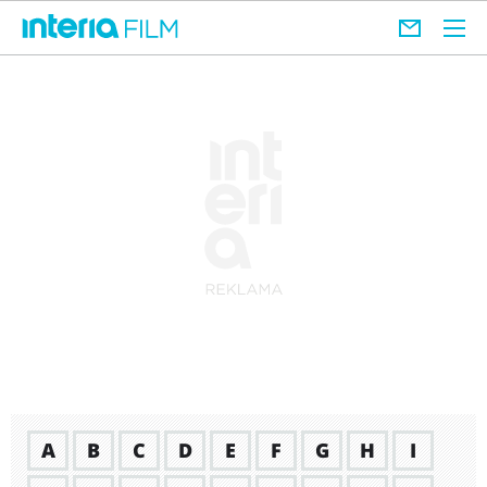
A
B
C
D
E
F
G
H
I