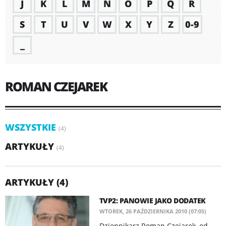
J
K
L
M
N
O
P
Q
R
S
T
U
V
W
X
Y
Z
0-9
_
ROMAN CZEJAREK
WSZYSTKIE
(4)
ARTYKUŁY
(4)
ARTYKUŁY (4)
TVP2: PANOWIE JAKO DODATEK
WTOREK, 26 PAŹDZIERNIKA 2010 (07:05)
Dziennikarz Roman Czejarek, od