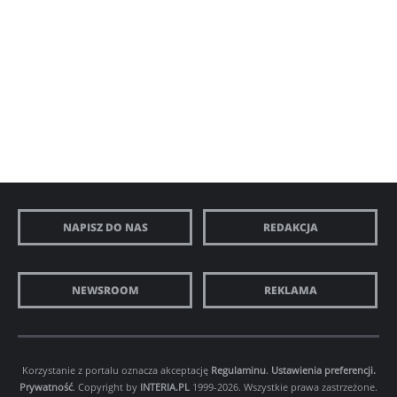
NAPISZ DO NAS
REDAKCJA
NEWSROOM
REKLAMA
Korzystanie z portalu oznacza akceptację
Regulaminu
.
Ustawienia preferencji.
Prywatność
. Copyright by
INTERIA.PL
1999-2026. Wszystkie prawa zastrzeżone.