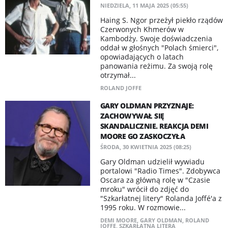
NIEDZIELA, 11 MAJA 2025 (05:55)
Haing S. Ngor przeżył piekło rządów
Czerwonych Khmerów w
Kambodży. Swoje doświadczenia
oddał w głośnych "Polach śmierci",
opowiadających o latach
panowania reżimu. Za swoją rolę
otrzymał...
ROLAND JOFFE
GARY OLDMAN PRZYZNAJE:
ZACHOWYWAŁ SIĘ
SKANDALICZNIE. REAKCJA DEMI
MOORE GO ZASKOCZYŁA
ŚRODA, 30 KWIETNIA 2025 (08:25)
Gary Oldman udzielił wywiadu
portalowi "Radio Times". Zdobywca
Oscara za główną rolę w "Czasie
mroku" wrócił do zdjęć do
"Szkarłatnej litery" Rolanda Joffé'a z
1995 roku. W rozmowie...
DEMI MOORE
,
GARY OLDMAN
,
ROLAND
JOFFE
,
SZKARŁATNA LITERA