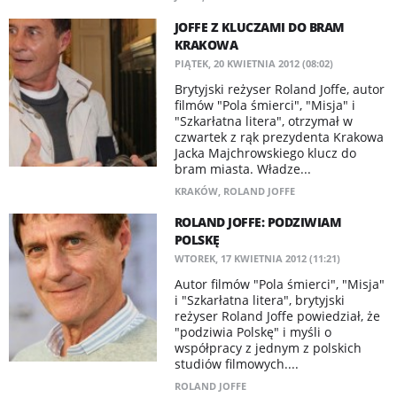
JOFFE Z KLUCZAMI DO BRAM
KRAKOWA
PIĄTEK, 20 KWIETNIA 2012 (08:02)
Brytyjski reżyser Roland Joffe, autor
filmów "Pola śmierci", "Misja" i
"Szkarłatna litera", otrzymał w
czwartek z rąk prezydenta Krakowa
Jacka Majchrowskiego klucz do
bram miasta. Władze...
KRAKÓW
,
ROLAND JOFFE
ROLAND JOFFE: PODZIWIAM
POLSKĘ
WTOREK, 17 KWIETNIA 2012 (11:21)
Autor filmów "Pola śmierci", "Misja"
i "Szkarłatna litera", brytyjski
reżyser Roland Joffe powiedział, że
"podziwia Polskę" i myśli o
współpracy z jednym z polskich
studiów filmowych....
ROLAND JOFFE