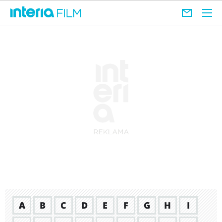
A
B
C
D
E
F
G
H
I