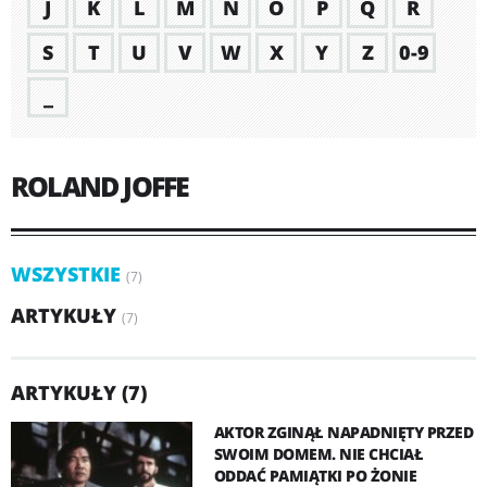
J
K
L
M
N
O
P
Q
R
S
T
U
V
W
X
Y
Z
0-9
_
ROLAND JOFFE
WSZYSTKIE
(7)
ARTYKUŁY
(7)
ARTYKUŁY (7)
AKTOR ZGINĄŁ NAPADNIĘTY PRZED
SWOIM DOMEM. NIE CHCIAŁ
ODDAĆ PAMIĄTKI PO ŻONIE