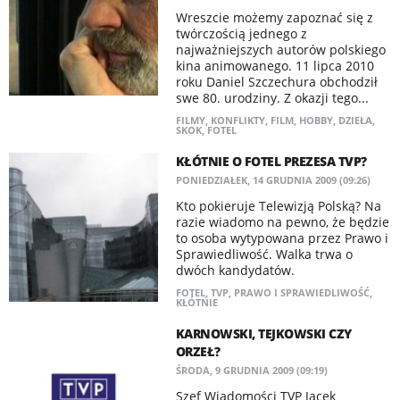
Wreszcie możemy zapoznać się z
twórczością jednego z
najważniejszych autorów polskiego
kina animowanego. 11 lipca 2010
roku Daniel Szczechura obchodził
swe 80. urodziny. Z okazji tego...
FILMY
,
KONFLIKTY
,
FILM
,
HOBBY
,
DZIEŁA
,
SKOK
,
FOTEL
KŁÓTNIE O FOTEL PREZESA TVP?
PONIEDZIAŁEK, 14 GRUDNIA 2009 (09:26)
Kto pokieruje Telewizją Polską? Na
razie wiadomo na pewno, że będzie
to osoba wytypowana przez Prawo i
Sprawiedliwość. Walka trwa o
dwóch kandydatów.
FOTEL
,
TVP
,
PRAWO I SPRAWIEDLIWOŚĆ
,
KŁÓTNIE
KARNOWSKI, TEJKOWSKI CZY
ORZEŁ?
ŚRODA, 9 GRUDNIA 2009 (09:19)
Szef Wiadomości TVP Jacek