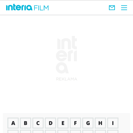
A
B
C
D
E
F
G
H
I