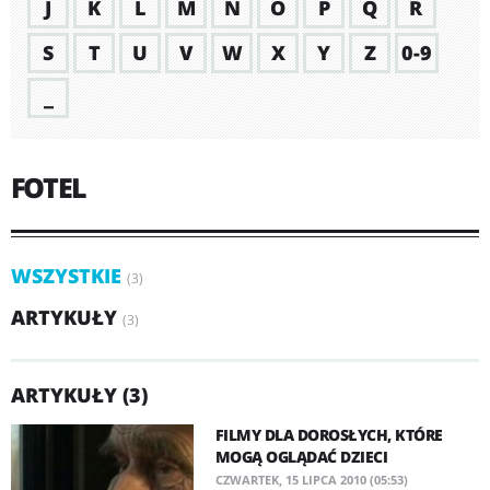
J
K
L
M
N
O
P
Q
R
S
T
U
V
W
X
Y
Z
0-9
_
FOTEL
WSZYSTKIE
(3)
ARTYKUŁY
(3)
ARTYKUŁY (3)
FILMY DLA DOROSŁYCH, KTÓRE
MOGĄ OGLĄDAĆ DZIECI
CZWARTEK, 15 LIPCA 2010 (05:53)