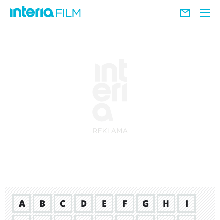
A
B
C
D
E
F
G
H
I