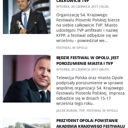
CAŁKOWICIE TVP
WTOREK, 20 CZERWCA 2017 (10:20)
Organizację 54. Krajowego
Festiwalu Piosenki Polskiej bierze
na siebie całkowicie TVP. Miasto
udostępni TVP amfiteatr i nazwę
KFPP, a festiwal odbędzie się we
wrześniu - powiedział we...
FESTIWAL W OPOLU
BĘDZIE FESTIWAL W OPOLU. JEST
POROZUMIENIE MIASTA I TVP
WTOREK, 20 CZERWCA 2017 (08:31)
Telewizja Polska oraz miasto Opole
podpisały porozumienie w sprawie
wspólnej organizacji 54. Krajowego
Festiwalu Piosenki Polskiej. Impreza
odbędzie się w dniach 15-17
września tego roku.
JACEK KURSKI
,
TVP
,
FESTIWAL W OPOLU
PREZYDENT OPOLA: POWSTANIE
AKADEMIA KRAJOWEGO FESTIWALU