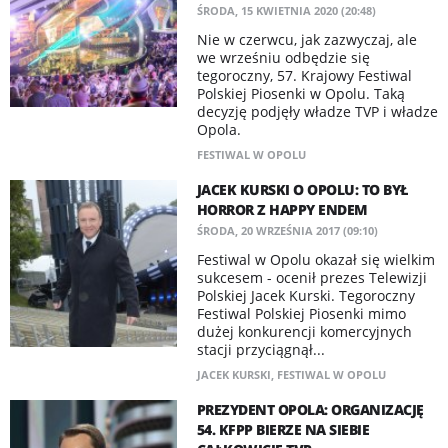
ŚRODA, 15 KWIETNIA 2020 (20:48)
Nie w czerwcu, jak zazwyczaj, ale
we wrześniu odbędzie się
tegoroczny, 57. Krajowy Festiwal
Polskiej Piosenki w Opolu. Taką
decyzję podjęły władze TVP i władze
Opola.
FESTIWAL W OPOLU
JACEK KURSKI O OPOLU: TO BYŁ
HORROR Z HAPPY ENDEM
ŚRODA, 20 WRZEŚNIA 2017 (09:10)
Festiwal w Opolu okazał się wielkim
sukcesem - ocenił prezes Telewizji
Polskiej Jacek Kurski. Tegoroczny
Festiwal Polskiej Piosenki mimo
dużej konkurencji komercyjnych
stacji przyciągnął...
JACEK KURSKI
,
FESTIWAL W OPOLU
PREZYDENT OPOLA: ORGANIZACJĘ
54. KFPP BIERZE NA SIEBIE