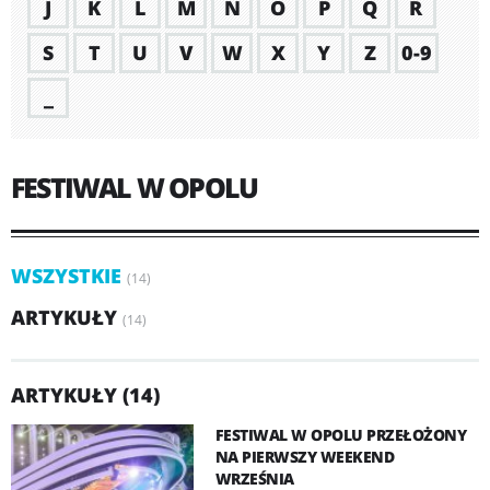
J
K
L
M
N
O
P
Q
R
S
T
U
V
W
X
Y
Z
0-9
_
FESTIWAL W OPOLU
WSZYSTKIE
(14)
ARTYKUŁY
(14)
ARTYKUŁY (14)
FESTIWAL W OPOLU PRZEŁOŻONY
NA PIERWSZY WEEKEND
WRZEŚNIA