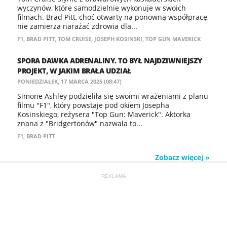
wyczynów, które samodzielnie wykonuje w swoich
filmach. Brad Pitt, choć otwarty na ponowną współpracę,
nie zamierza narażać zdrowia dla...
F1
,
BRAD PITT
,
TOM CRUISE
,
JOSEPH KOSINSKI
,
TOP GUN MAVERICK
SPORA DAWKA ADRENALINY. TO BYŁ NAJDZIWNIEJSZY
PROJEKT, W JAKIM BRAŁA UDZIAŁ
PONIEDZIAŁEK, 17 MARCA 2025 (08:47)
Simone Ashley podzieliła się swoimi wrażeniami z planu
filmu "F1", który powstaje pod okiem Josepha
Kosinskiego, reżysera "Top Gun: Maverick". Aktorka
znana z "Bridgertonów" nazwała to...
F1
,
BRAD PITT
Zobacz więcej »
REKLAMA