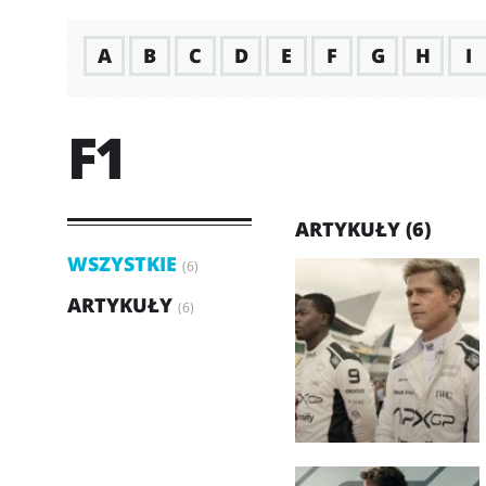
A
B
C
D
E
F
G
H
I
F1
ARTYKUŁY (6)
WSZYSTKIE
(6)
ARTYKUŁY
(6)