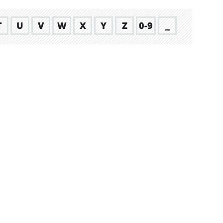
T
U
V
W
X
Y
Z
0-9
_