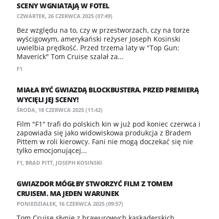
SCENY WGNIATAJĄ W FOTEL
CZWARTEK, 26 CZERWCA 2025 (07:49)
Bez względu na to, czy w przestworzach, czy na torze
wyścigowym, amerykański reżyser Joseph Kosinski
uwielbia prędkość. Przed trzema laty w "Top Gun:
Maverick" Tom Cruise szalał za...
F1
MIAŁA BYĆ GWIAZDĄ BLOCKBUSTERA. PRZED PREMIERĄ
WYCIĘLI JEJ SCENY!
ŚRODA, 18 CZERWCA 2025 (11:42)
Film "F1" trafi do polskich kin w już pod koniec czerwca i
zapowiada się jako widowiskowa produkcja z Bradem
Pittem w roli kierowcy. Fani nie mogą doczekać się nie
tylko emocjonującej...
F1
,
BRAD PITT
,
JOSEPH KOSINSKI
GWIAZDOR MÓGŁBY STWORZYĆ FILM Z TOMEM
CRUISEM. MA JEDEN WARUNEK
PONIEDZIAŁEK, 16 CZERWCA 2025 (09:57)
Tom Cruise słynie z brawurowych kaskaderskich