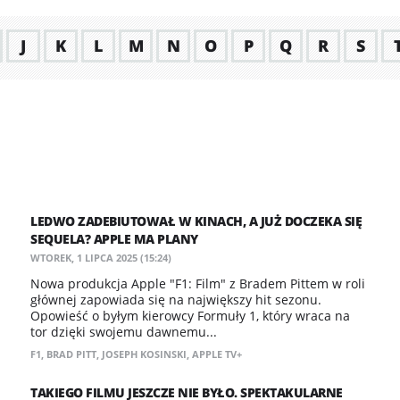
J
K
L
M
N
O
P
Q
R
S
LEDWO ZADEBIUTOWAŁ W KINACH, A JUŻ DOCZEKA SIĘ
SEQUELA? APPLE MA PLANY
WTOREK, 1 LIPCA 2025 (15:24)
Nowa produkcja Apple "F1: Film" z Bradem Pittem w roli
głównej zapowiada się na największy hit sezonu.
Opowieść o byłym kierowcy Formuły 1, który wraca na
tor dzięki swojemu dawnemu...
F1
,
BRAD PITT
,
JOSEPH KOSINSKI
,
APPLE TV+
TAKIEGO FILMU JESZCZE NIE BYŁO. SPEKTAKULARNE