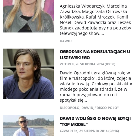
Agnieszka Włodarczyk, Marcelina
Zawadzka, Małgorzata Ostrowska-
Królikowska, Rafał Mroczek, Kamil
Nosel, Dawid Zawadzki oraz Leszek
Stanek zaadoptują psy na potrzeby
telewizyjnego show....
DAWID
OGRODNIK NA KONSULTACJACH U
LISZEWSKIEGO
WTOREK, 26 SIERPNIA 2014 (08:58)
Dawid Ogrodnik gra główną rolę w
filmie "Discopolo", do której zdjęcia
właśnie trwają. Czołowy polski aktor
młodego pokolenia zdradził, że w
ramach przygotowań do roli
spotykał się...
DISCOPOLO
,
DAWID
,
"DISCO POLO"
DAWID WOLIŃSKI O NOWEJ EDYCJI
"TOP MODEL"
CZWARTEK, 21 SIERPNIA 2014 (08:16)