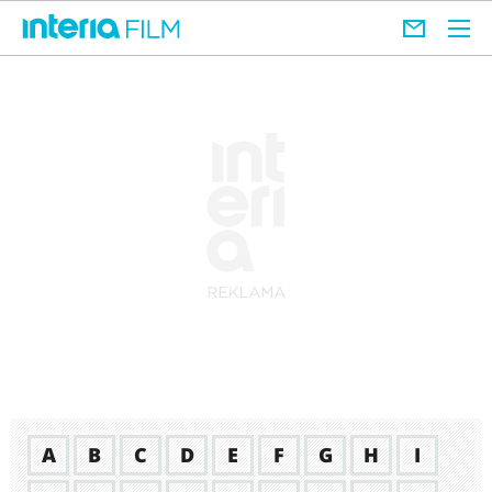
A
B
C
D
E
F
G
H
I