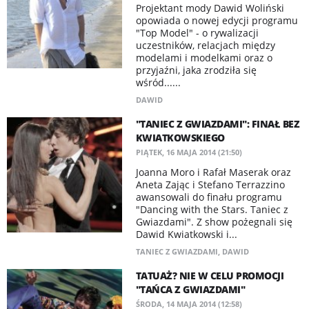
Projektant mody Dawid Woliński
opowiada o nowej edycji programu
"Top Model" - o rywalizacji
uczestników, relacjach między
modelami i modelkami oraz o
przyjaźni, jaka zrodziła się
wśród......
DAWID
"TANIEC Z GWIAZDAMI": FINAŁ BEZ
KWIATKOWSKIEGO
PIĄTEK, 16 MAJA 2014 (21:50)
Joanna Moro i Rafał Maserak oraz
Aneta Zając i Stefano Terrazzino
awansowali do finału programu
"Dancing with the Stars. Taniec z
Gwiazdami". Z show pożegnali się
Dawid Kwiatkowski i...
TANIEC Z GWIAZDAMI
,
DAWID
TATUAŻ? NIE W CELU PROMOCJI
"TAŃCA Z GWIAZDAMI"
ŚRODA, 14 MAJA 2014 (12:58)