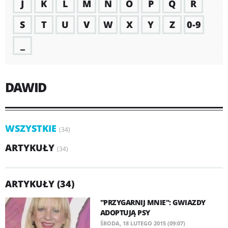
J
K
L
M
N
O
P
Q
R
S
T
U
V
W
X
Y
Z
0-9
_
DAWID
WSZYSTKIE
(34)
ARTYKUŁY
(34)
ARTYKUŁY (34)
"PRZYGARNIJ MNIE": GWIAZDY
ADOPTUJĄ PSY
ŚRODA, 18 LUTEGO 2015 (09:07)