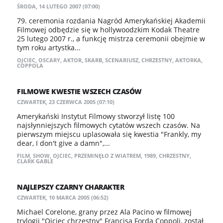
ŚRODA, 14 LUTEGO 2007 (07:00)
79. ceremonia rozdania Nagród Amerykańskiej Akademii
Filmowej odbędzie się w hollywoodzkim Kodak Theatre
25 lutego 2007 r., a funkcję mistrza ceremonii obejmie w
tym roku artystka...
OJCIEC
,
OSCARY
,
AKTOR
,
SKARB
,
SCENARIUSZ
,
CHRZESTNY
,
AKTORKA
,
COPPOLA
FILMOWE KWESTIE WSZECH CZASÓW
CZWARTEK, 23 CZERWCA 2005 (07:10)
Amerykański Instytut Filmowy stworzył listę 100
najsłynniejszych filmowych cytatów wszech czasów. Na
pierwszym miejscu uplasowała się kwestia "Frankly, my
dear, I don't give a damn",...
FILM
,
SHOW
,
OJCIEC
,
PRZEMINĘŁO Z WIATREM
,
1989
,
CHRZESTNY
,
CLARK GABLE
NAJLEPSZY CZARNY CHARAKTER
CZWARTEK, 10 MARCA 2005 (06:52)
Michael Corelone, grany przez Ala Pacino w filmowej
trylogii "Ojciec chrzestny" Francisa Forda Coppoli, został