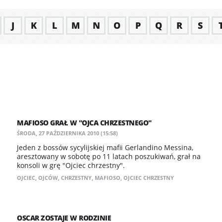
J
K
L
M
N
O
P
Q
R
S
MAFIOSO GRAŁ W "OJCA CHRZESTNEGO"
ŚRODA, 27 PAŹDZIERNIKA 2010 (15:58)
Jeden z bossów sycylijskiej mafii Gerlandino Messina,
aresztowany w sobotę po 11 latach poszukiwań, grał na
konsoli w grę "Ojciec chrzestny".
OJCIEC
,
OJCÓW
,
CHRZESTNY
,
MAFIOSO
,
OJCIEC CHRZESTNY
OSCAR ZOSTAJE W RODZINIE