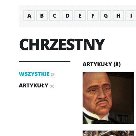
A
B
C
D
E
F
G
H
I
CHRZESTNY
ARTYKUŁY (8)
WSZYSTKIE
(8)
ARTYKUŁY
(8)