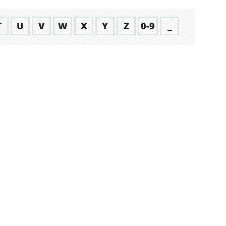
T
U
V
W
X
Y
Z
0-9
_