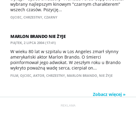
wybrany najlepszym kinowym "czarnym charakterem"
wszech czasów. Pozycję...
OJCIEC
,
CHRZESTNY
,
CZARNY
MARLON BRANDO NIE ŻYJE
PIĄTEK, 2 LIPCA 2004 (17:41)
W wieku 80 lat w szpitalu w Los Angeles zmarł słynny
amerykański aktor Marlon Brando. O śmierci
poinformował jego adwokat. W zeszłym roku u Brando
wykryto poważną wadę serca, cierpiał on...
FILM
,
OJCIEC
,
AKTOR
,
CHRZESTNY
,
MARLON BRANDO
,
NIE ŻYJE
Zobacz więcej »
REKLAMA