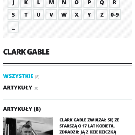
J
K
L
M
N
O
P
Q
R
S
T
U
V
W
X
Y
Z
0-9
_
CLARK GABLE
WSZYSTKIE
(8)
ARTYKUŁY
(8)
ARTYKUŁY (8)
CLARK GABLE ZWIĄZAŁ SIĘ ZE
STARSZĄ O 17 LAT KOBIETĄ.
ZDRADZIŁ JĄ Z DZIEDZICZKĄ