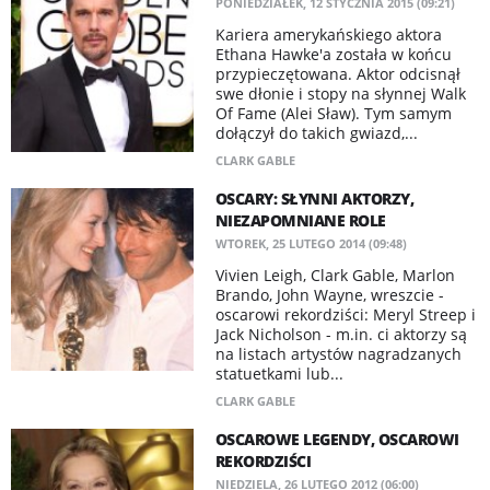
PONIEDZIAŁEK, 12 STYCZNIA 2015 (09:21)
Kariera amerykańskiego aktora
Ethana Hawke'a została w końcu
przypieczętowana. Aktor odcisnął
swe dłonie i stopy na słynnej Walk
Of Fame (Alei Sław). Tym samym
dołączył do takich gwiazd,...
CLARK GABLE
OSCARY: SŁYNNI AKTORZY,
NIEZAPOMNIANE ROLE
WTOREK, 25 LUTEGO 2014 (09:48)
Vivien Leigh, Clark Gable, Marlon
Brando, John Wayne, wreszcie -
oscarowi rekordziści: Meryl Streep i
Jack Nicholson - m.in. ci aktorzy są
na listach artystów nagradzanych
statuetkami lub...
CLARK GABLE
OSCAROWE LEGENDY, OSCAROWI
REKORDZIŚCI
NIEDZIELA, 26 LUTEGO 2012 (06:00)