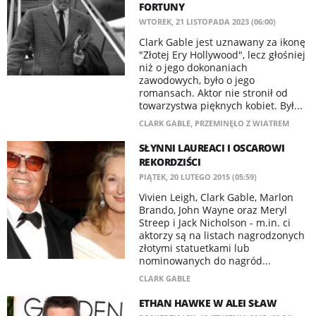
FORTUNY
WTOREK, 21 LISTOPADA 2023 (06:00)
Clark Gable jest uznawany za ikonę
"Złotej Ery Hollywood", lecz głośniej
niż o jego dokonaniach
zawodowych, było o jego
romansach. Aktor nie stronił od
towarzystwa pięknych kobiet. Był...
CLARK GABLE
,
PRZEMINĘŁO Z WIATREM
SŁYNNI LAUREACI I OSCAROWI
REKORDZIŚCI
PIĄTEK, 20 LUTEGO 2015 (05:59)
Vivien Leigh, Clark Gable, Marlon
Brando, John Wayne oraz Meryl
Streep i Jack Nicholson - m.in. ci
aktorzy są na listach nagrodzonych
złotymi statuetkami lub
nominowanych do nagród...
CLARK GABLE
ETHAN HAWKE W ALEI SŁAW