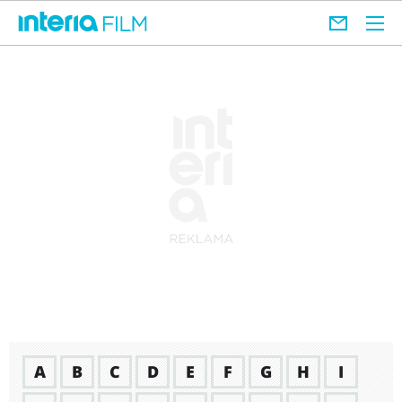
A
B
C
D
E
F
G
H
I