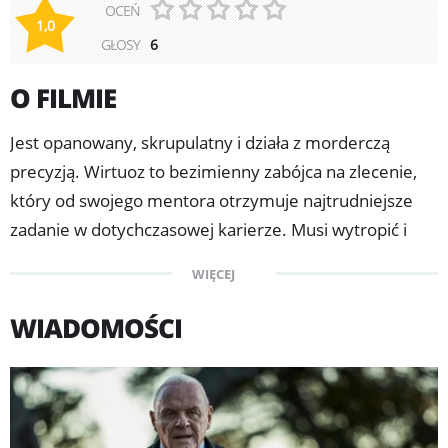
OCEŃ
1,0
GŁOSY
6
O FILMIE
Jest opanowany, skrupulatny i działa z morderczą
precyzją. Wirtuoz to bezimienny zabójca na zlecenie,
który od swojego mentora otrzymuje najtrudniejsze
zadanie w dotychczasowej karierze. Musi wytropić i
zabić zbuntowanego zabójcę, nie wie jednak, kto jest
WIĘCEJ
jego celem. Zna tylko czas i miejsce, gdzie będzie mógł
spotkać swoją przyszłą ofiarę. Co zrobi, kiedy na jego
WIADOMOŚCI
drodze stanie piękna kobieta? Czy wytropi cel i idealnie
wykona zadanie?