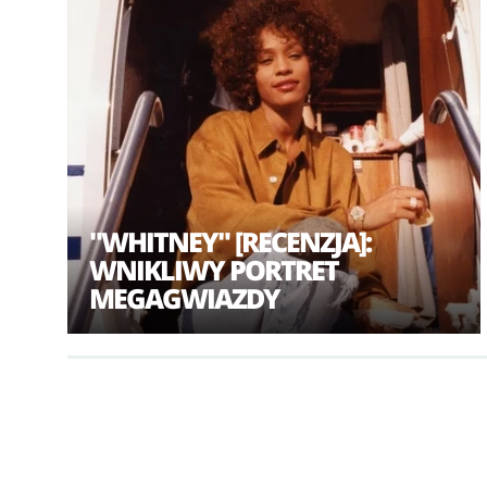
"WHITNEY" [RECENZJA]:
WNIKLIWY PORTRET
MEGAGWIAZDY