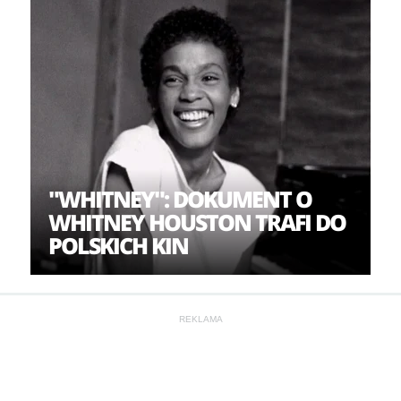
"WHITNEY": DOKUMENT O
WHITNEY HOUSTON TRAFI DO
POLSKICH KIN
REKLAMA