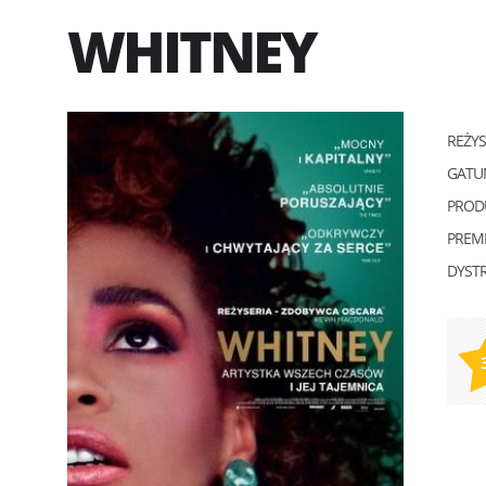
WHITNEY
REŻY
GATU
PROD
PREM
DYST