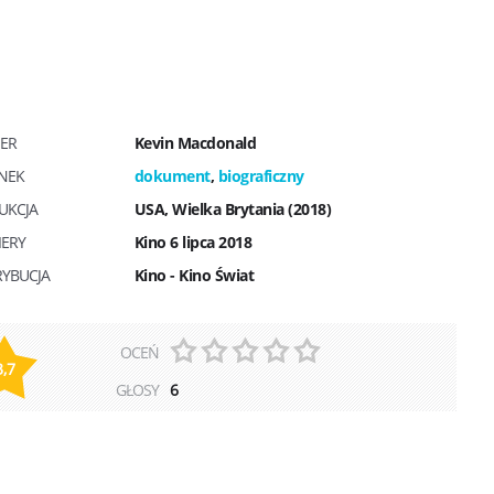
SER
Kevin Macdonald
NEK
dokument
,
biograficzny
UKCJA
USA, Wielka Brytania (2018)
IERY
Kino 6 lipca 2018
RYBUCJA
Kino - Kino Świat
OCEŃ
3,7
GŁOSY
6