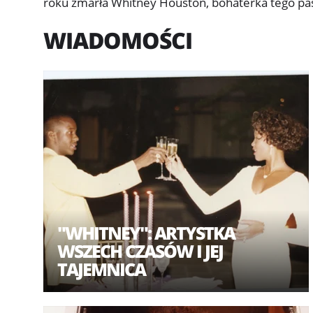
roku zmarła Whitney Houston, bohaterka tego pa
WIADOMOŚCI
"WHITNEY": ARTYSTKA
WSZECH CZASÓW I JEJ
TAJEMNICA