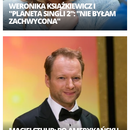
WERONIKA KSIĄŻKIEWICZ I
"PLANETA SINGLI 2": "NIE BYŁAM
ZACHWYCONA"