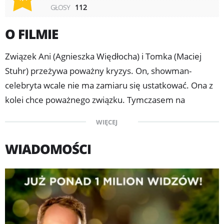
GŁOSY
112
O FILMIE
Związek Ani (Agnieszka Więdłocha) i Tomka (Maciej
Stuhr) przeżywa poważny kryzys. On, showman-
celebryta wcale nie ma zamiaru się ustatkować. Ona z
kolei chce poważnego związku. Tymczasem na
horyzoncie pojawia się Aleksander – zauroczony Anią
WIĘCEJ
milioner, właściciel aplikacji Planeta Singli, przekonany,
że nikt inny nie pasuje do niego bardziej niż
WIADOMOŚCI
romantyczna nauczycielka muzyki.