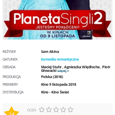
REŻYSER
Sam Akina
GATUNEK
komedia romantyczna
OBSADA
Maciej Stuhr
,
Agnieszka Więdłocha
,
Piotr
Głowacki
więcej
PRODUKCJA
Polska (2018)
PREMIERY
Kino 9 listopada 2018
DYSTRYBUCJA
Kino - Kino Świat
OCEŃ
1,4