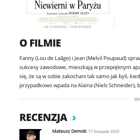
O FILMIE
Fanny (Lou de Laâge) i Jean (Melvil Poupaud) spr
sukcesy zawodowe, mieszkają w przepięknym apar
się, że są w sobie zakochani tak samo jak byli, kie
przypadkowo wpada na Alaina (Niels Schneider), b
spotykają się ponownie i stają się sobie coraz bliżsi
WI
RECENZJA
Mateusz Demski
17 listopada 2023