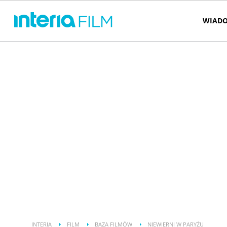
WIADO
INTERIA
FILM
BAZA FILMÓW
NIEWIERNI W PARYŻU