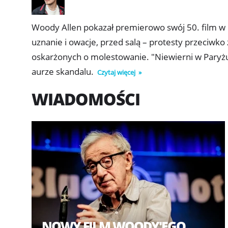
Woody Allen pokazał premierowo swój 50. film w k
uznanie i owacje, przed salą – protesty przeciw
oskarżonych o molestowanie. "Niewierni w Paryżu
aurze skandalu.
Czytaj więcej
WIADOMOŚCI
NOWY FILM WOODY'EGO