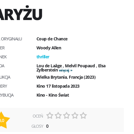
ARYŻU
Ł ORYGINAŁU
Coup de Chance
SER
Woody Allen
NEK
thriller
DA
Lou de Laâge
,
Melvil Poupaud
,
Elsa
Zylberstein
więcej
UKCJA
Wielka Brytania, Francja (2023)
IERY
Kino 17 listopada 2023
RYBUCJA
Kino - Kino Świat
OCEŃ
0,0
GŁOSY
0