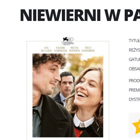
NIEWIERNI W P
TYTU
REŻY
GATU
OBSA
PROD
PREM
DYST