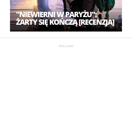
"NIEWIERNI W PARYŻU":
ŻARTY SIĘ KOŃCZĄ [RECENZJA]
REKLAMA