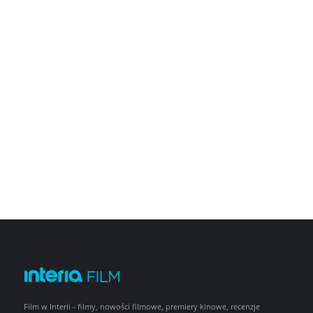
Film w Interii - filmy, nowości filmowe, premiery kinowe, recenzje